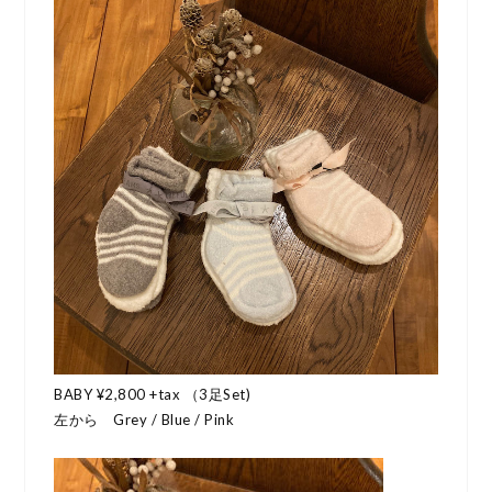
BABY ¥2,800 +tax （3足Set)
左から Grey / Blue / Pink