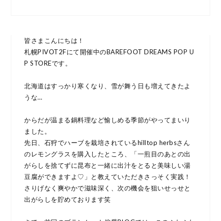
皆さまこんにちは！
札幌PIVOT2Fにて開催中のBAREFOOT DREAMS POP U
P STOREです。
北海道はすっかり寒くなり、雪が舞う日も増えてきたよ
うな…
からだが温まる鍋料理など愉しめる季節がやってまいり
ました。
先日、石狩でハーブを栽培されているhilltop herbsさん
のレモングラスを購入したところ、「一煎目のあとの出
がらしを捨てずに昆布と一緒に出汁をとると美味しい湯
豆腐ができますよ♡」と教えていただきさっそく実践！
さりげなく爽やかで滋味深く、次の機会を狙いせっせと
出がらしを貯めております笑