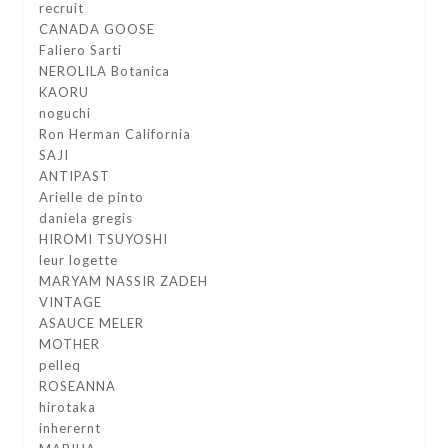
recruit
CANADA GOOSE
Faliero Sarti
NEROLILA Botanica
KAORU
noguchi
Ron Herman California
SAJI
ANTIPAST
Arielle de pinto
daniela gregis
HIROMI TSUYOSHI
leur logette
MARYAM NASSIR ZADEH
VINTAGE
ASAUCE MELER
MOTHER
pelleq
ROSEANNA
hirotaka
inherernt