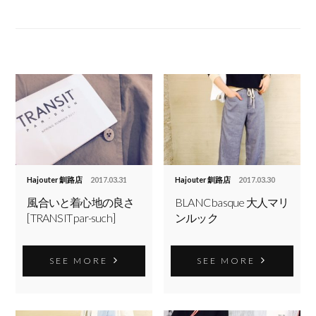
Hajouter 釧路店
2017.03.31
Hajouter 釧路店
2017.03.30
風合いと着心地の良さ
BLANC basque 大人マリ
[TRANSIT par-such]
ンルック
SEE MORE
SEE MORE