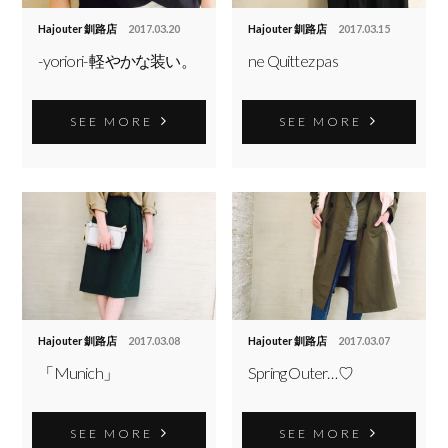
Hajouter 釧路店
2017.03.20
Hajouter 釧路店
2017.03.15
-yoriori- 軽やかな装い。
ne Quittez pas
SEE MORE
SEE MORE
Hajouter 釧路店
2017.03.08
Hajouter 釧路店
2017.03.07
「Munich」
Spring Outer…♡
SEE MORE
SEE MORE