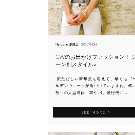
Hajouter 釧路店
2017.04.26
GWのお出かけファッション！ 
ーン別スタイル♪
慌ただしい新年度を迎えて、早くもゴ
ルデンウィークが近づいていますね。年
数回の大型連休、車やJR、飛行機に...
SEE MORE