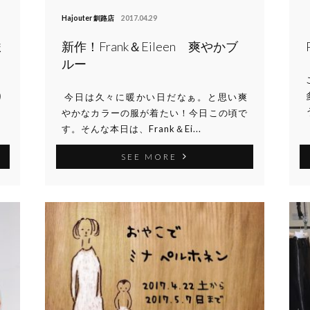
Hajouter 釧路店
2017.04.29
ま
新作！Frank＆Eileen 爽やかブ
ルー
り
今日は久々に暖かい日だなぁ。と思い爽
。
やかなカラーの服が着たい！今日この頃で
す。そんな本日は、Frank＆Ei...
SEE MORE