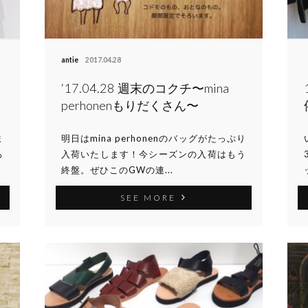
antie
2017.04.28
‘17.04.28 週末のコクチ〜mina
perhonenもりだくさん〜
ま
明日はmina perhonenのバッグがたっぷり
ろ
入荷いたします！今シーズンの入荷はもう
終盤。ぜひこのGWの連...
SEE MORE