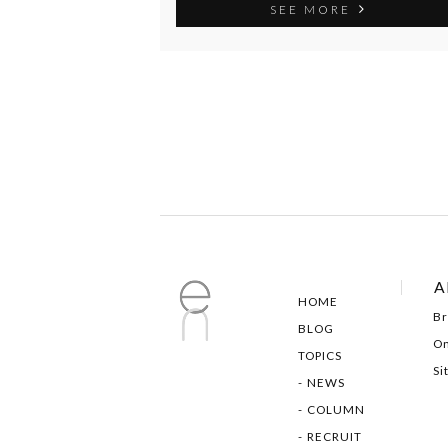
SEE MORE
A
HOME
Br
BLOG
On
TOPICS
Si
NEWS
COLUMN
RECRUIT