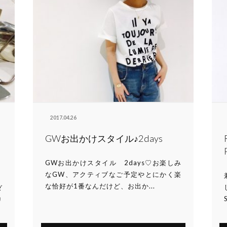
2017.04.26
GWお出かけスタイル♪2days
GWお出かけスタイル 2days♡お楽しみ
なGW、アクティブなご予定やとにかく楽
な恰好が1番なんだけど、お出か...
ダ
リ