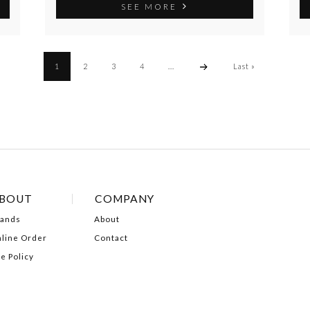
SEE MORE
1
2
3
4
...
Last »
BOUT
COMPANY
ands
About
line Order
Contact
te Policy