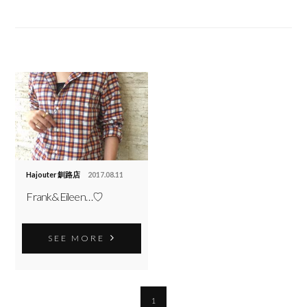
Hajouter 釧路店
2017.08.11
Frank&Eileen…♡
SEE MORE
1