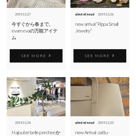
2019.12.27
aimé et noué
2019.12.26
今すぐから春まで。
new arrival “Pippa Small
evam evaの万能アイテ
Jewelry”
ム
SEE MORE
SEE MORE
2019.12.24
aimé et noué
2019.12.23
Hajouter belle percheeか
new Arrival -zattu-