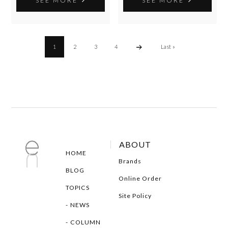
SEE MORE
SEE MORE
1
2
3
4
Last »
ABOUT
HOME
Brands
BLOG
Online Order
TOPICS
Site Policy
NEWS
COLUMN