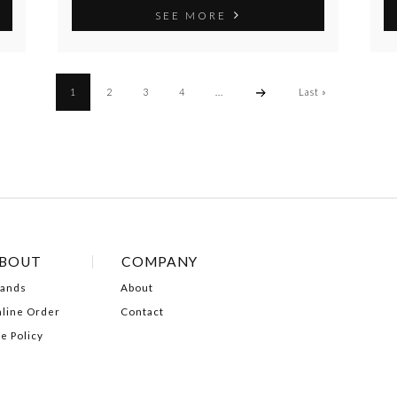
SEE MORE
1
2
3
4
...
Last »
BOUT
COMPANY
ands
About
line Order
Contact
te Policy