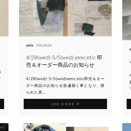
antie
2021.04.26
a
4/28(wed)-5/5(wed) emic:etic 即
売＆オーダー商品のお知らせ
お
と
4/28(wed)-5/5(wed)emic:etic即売＆オー
ダー商品のお知らせ急遽届く事となり、限
られた貴...
SEE MORE