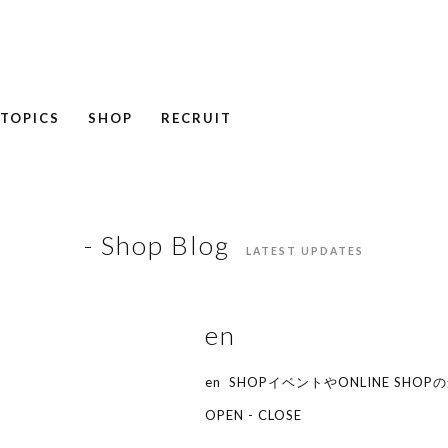
TOPICS
SHOP
RECRUIT
NEWS
COLUMN
RECRUIT
- Shop Blog
LATEST UPDATES
en
en SHOPイベントやONLINE SH
OPEN - CLOSE