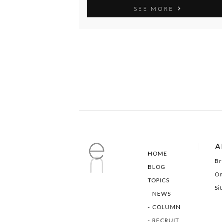
SEE MORE
A
HOME
Br
BLOG
On
TOPICS
Si
NEWS
COLUMN
RECRUIT