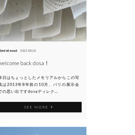
imé et noué
2021.04.26
welcome back dosa！
本日はちょっとしたメモリアルからこの写
真は2013年8年前の10月、パリの展示会
での思い出ですdosaディレク...
SEE MORE