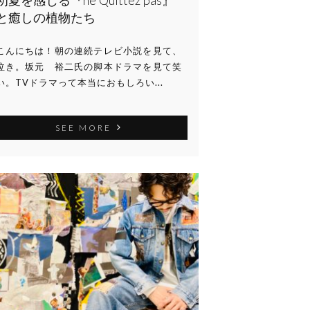
初夏を感じる『ne Quittez pas』
と癒しの植物たち
こんにちは！朝の連続テレビ小説を見て、
泣き。坂元 裕二氏の脚本ドラマを見て笑
い。TVドラマって本当におもしろい...
SEE MORE