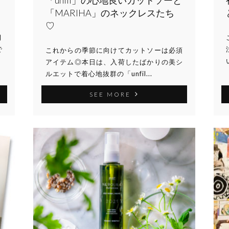
「unfil」の心地良いカットソーと
「MARIHA」のネックレスたち
♡
月
で
これからの季節に向けてカットソーは必須
アイテム◎本日は、入荷したばかりの美シ
ルエットで着心地抜群の「unfil...
SEE MORE