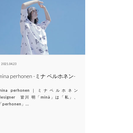
2021.04.23
mina perhonen -ミナ ペルホネン-
mina perhonen｜ミナペルホネン
designer 皆川 明「minä」は「私」、
「perhonen」...