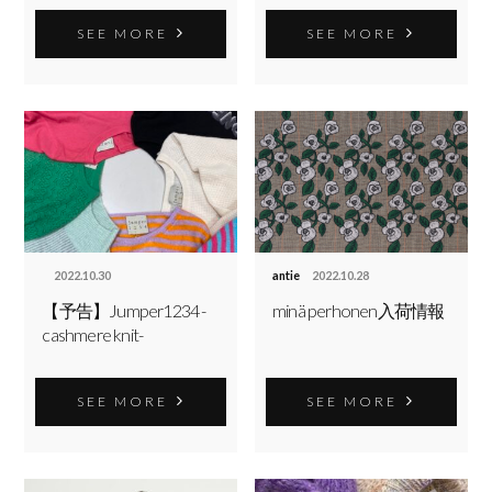
SEE MORE
SEE MORE
2022.10.30
antie
2022.10.28
【予告】Jumper1234 -
minä perhonen入荷情報
cashmere knit-
SEE MORE
SEE MORE