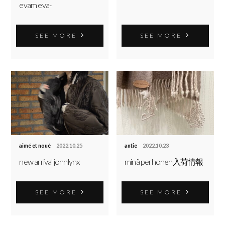
evam eva-
SEE MORE
SEE MORE
aimé et noué
2022.10.25
antie
2022.10.23
new arrival jonnlynx
minä perhonen入荷情報
SEE MORE
SEE MORE