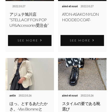
2022.10.27
aimé et noué
2022.10.27
アジュテ旭川店
ATON-ASAKO NYLON
“STELLA CIFFON POP
HOODEO COAT-
UP&Accessories受注会”
SEE MORE
SEE MORE
antie
2022.10.26
aimé et noué
2022.10.26
ほっ、とするあたたか
スタイルの要である靴
さ。-Vlas Blommeと
選び