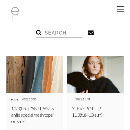
antie
2022.10.31
2022.10.31
11/3(thu)- “ANTIPAST ×
YLEVE POP-UP
antie special mesh tops”
11.3(tu)~13(sun)
on sale !