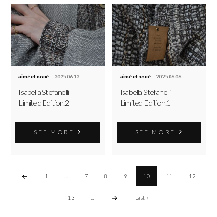
aimé et noué
2025.06.12
aimé et noué
2025.06.06
Isabella Stefanelli –
Isabella Stefanelli –
Limited Edition.2
Limited Edition.1
SEE MORE
SEE MORE
1
...
7
8
9
10
11
12
13
...
Last »