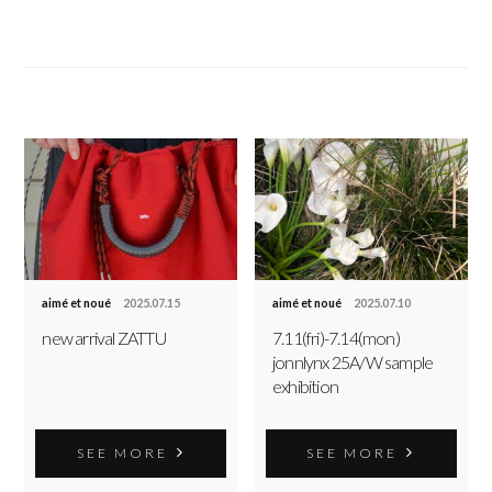
aimé et noué
2025.07.15
aimé et noué
2025.07.10
new arrival ZATTU
7.11(fri)-7.14(mon)
jonnlynx 25A/W sample
exhibition
SEE MORE
SEE MORE