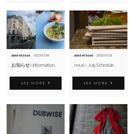
aimé et noué
2025.07.04
aimé et noué
2025.07.03
お知らせ / information
noué – July Schedule
SEE MORE
SEE MORE