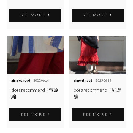
SEE MORE
SEE MORE
aimé et noué
2025.06.14
aimé et noué
2025.06.13
dosa recommend・菅原
dosa recommend ・卯野
編
編
SEE MORE
SEE MORE