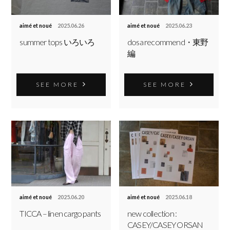
aimé et noué
2025.06.26
aimé et noué
2025.06.23
summer tops いろいろ
dosa recommend・東野
編
SEE MORE
SEE MORE
aimé et noué
2025.06.20
aimé et noué
2025.06.18
TICCA – linen cargo pants
new collection :
CASEY/CASEY ORSAN