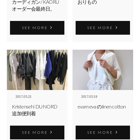
カーディガン/ KAORU
おりもの
オーダー会最終日。
SEE MORE
SEE MORE
2017.05.21
2017.05.18
KristenseN DU NORD
evam eva の linen cotton
追加便到着
SEE MORE
SEE MORE