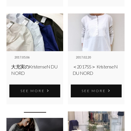
2017.05.06
2017.02.20
大充実のKristenseN DU
＜2017SS＞ KristenseN
NORD
DU NORD
SEE MORE
SEE MORE