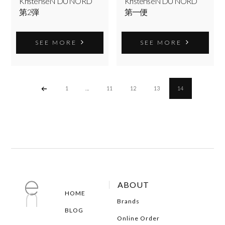
KristenseN DU NORD
KristenseN DU NORD
第2弾
第一便
SEE MORE
SEE MORE
1
...
11
12
13
14
ABOUT
HOME
Brands
BLOG
Online Order