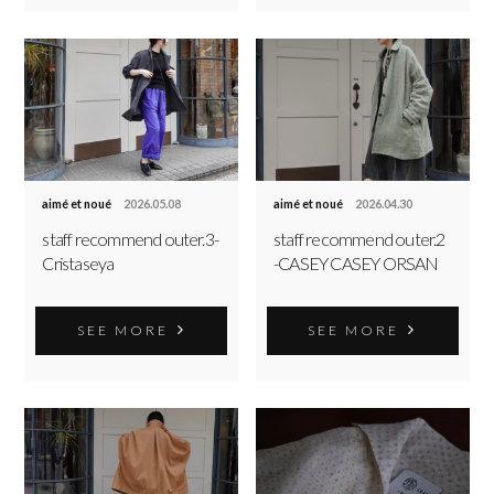
aimé et noué
2026.05.08
aimé et noué
2026.04.30
staff recommend outer.3-
staff recommend outer.2
Cristaseya
-CASEY CASEY ORSAN
SEE MORE
SEE MORE