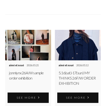
aimé et noué
2026.05.21
aimé et noué
2026.05.12
jonnlynx 26A/W sample
5.16(sat)-17(sun) MY
order exhibition
THINKS 26F/W ORDER
EXHIBITION
SEE MORE
SEE MORE