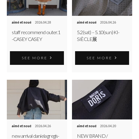
aimé et noué
2026.04.28
aimé et noué
2026.04.26
staff recommend outer.1
5.2(sat) – 5.10(sun) KI-
-CASEY CASEY
SIÈCLE展
SEE MORE
SEE MORE
aimé et noué
2026.04.26
aimé et noué
2026.04.20
new arrival daniela gregis-
NEW BRAND /