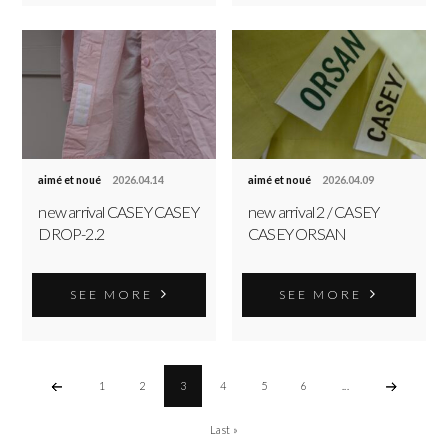
aimé et noué
2026.04.14
aimé et noué
2026.04.09
new arrival CASEY CASEY
new arrival 2 / CASEY
DROP-2.2
CASEY ORSAN
SEE MORE
SEE MORE
1
2
3
4
5
6
...
Last »