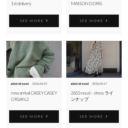
1st delivery
MAISON DORIS
SEE MORE
SEE MORE
aimé et noué
2026.04.19
aimé et noué
2026.04.17
new arrival CASEY CASEY
26SS noué – dress ライ
ORSAN.2
ンナップ
SEE MORE
SEE MORE