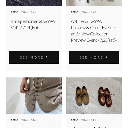
antie
2026.07.22
antie
2026.07.20
minä perhonen 2026AW
ANTIPAST 26AW
Vol.2 / 7.24 (Fri)
Preview＆Order Event・
antie New Collection
Preview Event / 7.25(sat)-
SEE MORE
SEE MORE
antie
2026.07.16
antie
2026.07.12