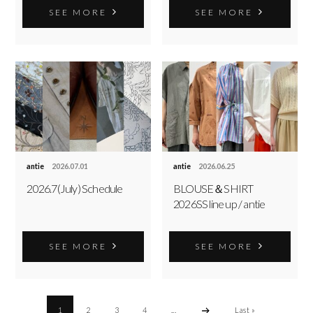
SEE MORE
SEE MORE
antie
2026.07.01
antie
2026.06.25
2026.7(July) Schedule
BLOUSE＆SHIRT
2026SS line up / antie
SEE MORE
SEE MORE
1
2
3
4
...
Last »