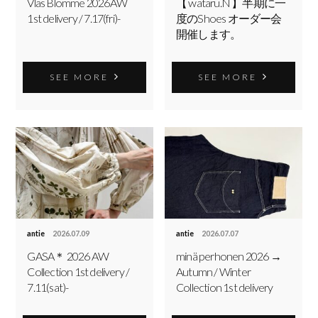
Vlas Blomme 2026AW
【 wataru.N 】半期に一
1st delivery / 7.17(fri)-
度のShoes オーダー会
開催します。
SEE MORE
SEE MORE
antie
2026.07.09
antie
2026.07.07
GASA＊ 2026 AW
minä perhonen 2026 →
Collection 1st delivery /
Autumn / Winter
7.11(sat)-
Collection 1st delivery