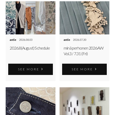
antie
2026.08.03
antie
2026.07.30
2026.8(August) Schedule
minä perhonen 2026AW
Vol.3 / 7.31 (Fri)
SEE MORE
SEE MORE