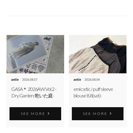
antie
2026.08.07
antie
2026.08.04
GASA＊ 2026AW Vol.2 -
emic:etic / puff sleeve
Dry Garden:乾いた庭-
blouse 8.8(sat)-
SEE MORE
SEE MORE