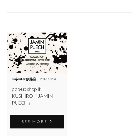
Hajouter 釧路店
2016.10.14
pop-up shop IN
KUSHIRO 「JAMIN
PUECH」
SEE MORE