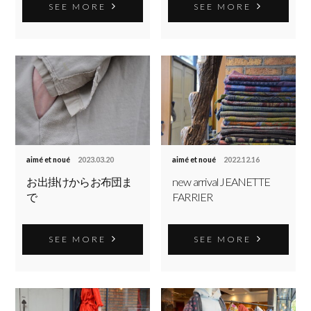
SEE MORE
SEE MORE
aimé et noué
2023.03.20
aimé et noué
2022.12.16
お出掛けからお布団ま
new arrival JEANETTE
で
FARRIER
SEE MORE
SEE MORE