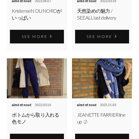
aimé et noué
2022.04.07
aimé et noué
2022.03.18
KristenseN DU NORDが
天然染めの魅力 /
いっぱい
SEEALL last delivery
SEE MORE
SEE MORE
aimé et noué
2022.03.10
aimé et noué
2021.11.03
ボトムから取り入れる
JEANETTE FARRIER line
色モノ
up -2-