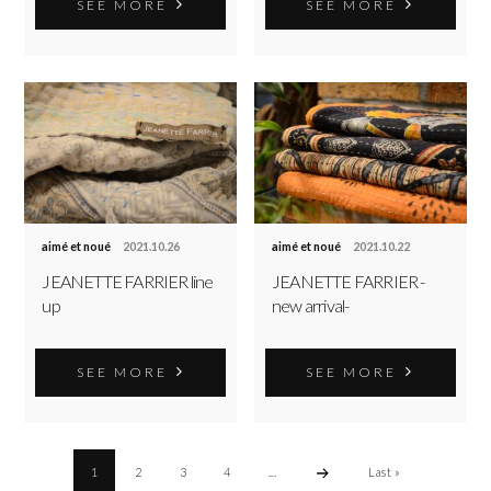
SEE MORE
SEE MORE
aimé et noué
2021.10.26
aimé et noué
2021.10.22
JEANETTE FARRIER line
JEANETTE FARRIER -
up
new arrival-
SEE MORE
SEE MORE
1
2
3
4
...
Last »