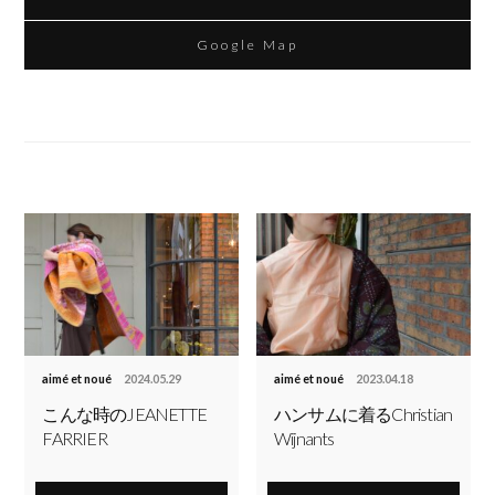
Google Map
aimé et noué
2024.05.29
aimé et noué
2023.04.18
こんな時のJEANETTE
ハンサムに着るChristian
FARRIER
Wijnants