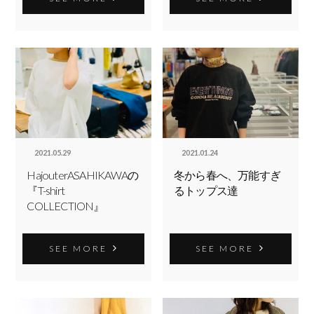
2021.05.29
2021.01.24
HajouterASAHIKAWAの
冬から春へ、万能すぎ
『T-shirt
るトップス達
COLLECTION』
SEE MORE
SEE MORE