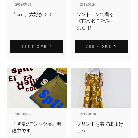
2019.09.08
2019.05.24
「unfil」大好き！！
ワントーンで着る
《TRANSIT PAR-
SUCH》
SEE MORE
SEE MORE
2019.05.06
2019.04.28
『初夏のTシャツ展』開
プリントを着て出掛け
催中です
よう！