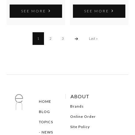
SEE MORE
SEE MORE
1
2
3
Last »
ABOUT
HOME
Brands
BLOG
Online Order
TOPICS
Site Policy
NEWS