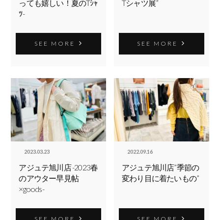
っても嬉しい！夏のTｼｬ
Tシャツ展”
ﾂ-
SEE MORE
SEE MORE
2023.03.23
2022.09.16
アジュテ旭川店 -2023春
アジュテ旭川店”季節の
のアウター早見帖
変わり目に着たいもの”
×goods-
SEE MORE
SEE MORE