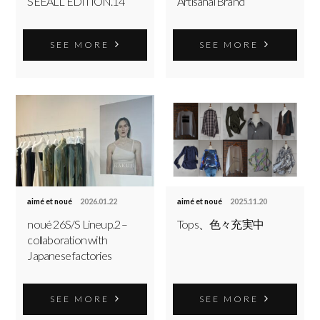
SEEALL EDITION.14
Artisanal Brand
SEE MORE
SEE MORE
aimé et noué
2026.01.22
aimé et noué
2025.11.20
noué 26S/S Lineup.2 –
Tops、色々充実中
collaboration with
Japanese factories
SEE MORE
SEE MORE