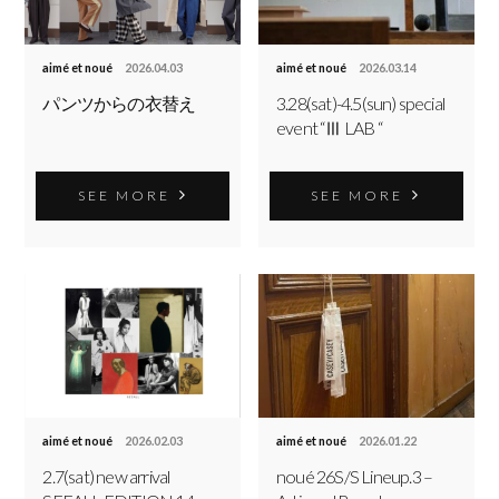
aimé et noué
2026.04.03
aimé et noué
2026.03.14
パンツからの衣替え
3.28(sat)-4.5(sun) special
event “Ⅲ LAB “
SEE MORE
SEE MORE
aimé et noué
2026.02.03
aimé et noué
2026.01.22
2.7(sat) new arrival
noué 26S/S Lineup.3 –