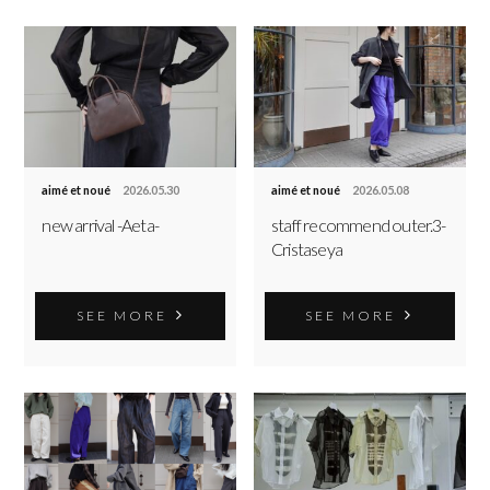
aimé et noué
2026.05.30
aimé et noué
2026.05.08
new arrival -Aeta-
staff recommend outer.3-
Cristaseya
SEE MORE
SEE MORE