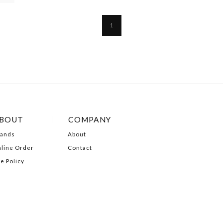
1
BOUT
COMPANY
ands
About
line Order
Contact
te Policy