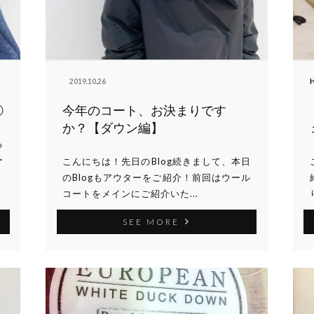
2019.10.26
H
②
今年のコート、お決まりです
か？【ダウン編】
る
ー
こんにちは！先日のBlog続きまして、本日
のBlogもアウターをご紹介！前回はウール
コートをメインにご紹介いた...
SEE MORE