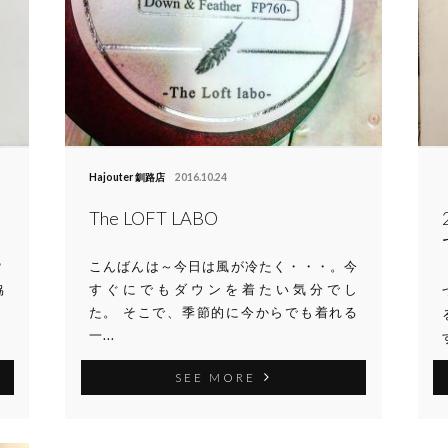
Hajouter 釧路店
2016.10.24
The LOFT LABO
？
こんばんは～今日は風が冷たく・・・。今
協
すぐにでもダウンを着たい気分でし
た。 そこで、季節的に今からでも着れる
一...
SEE MORE