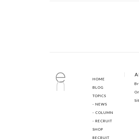
A
HOME
Br
BLOG
On
TOPICS
Si
NEWS
COLUMN
RECRUIT
SHOP
RECRUIT