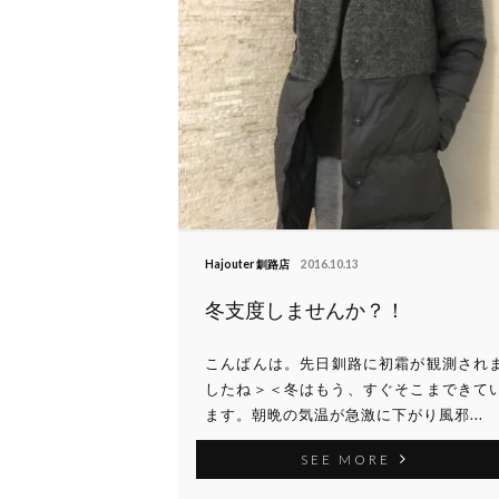
Hajouter 釧路店
2016.10.13
冬支度しませんか？！
こんばんは。先日釧路に初霜が観測され
したね＞＜冬はもう、すぐそこまできて
ます。朝晩の気温が急激に下がり風邪...
SEE MORE