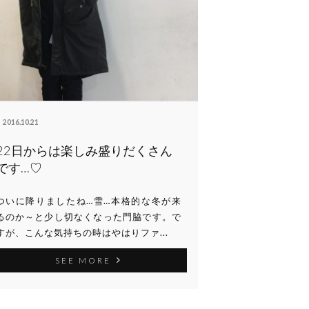
2016.10.21
22日からは楽しみ盛りだくさん
です…♡
ついに降りましたね…雪…本格的な冬が来
るのか～と少し切なくなった門脇です。で
すが、こんな気持ちの時はやはりファ...
SEE MORE