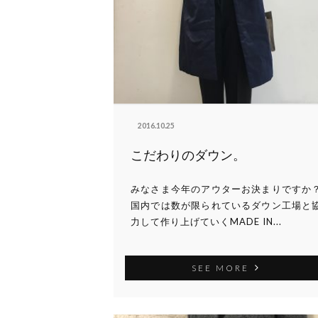
2016.10.25
こだわりのダウン。
みなさま今年のアウターお決まりですか
国内では数が限られているダウン工場と
力して作り上げていくMADE IN...
SEE MORE