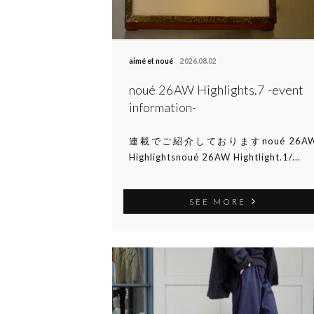
aimé et noué
2026.08.02
noué 26AW Highlights.7 -event
information-
連載でご紹介しておりますnoué 26A
Highlightsnoué 26AW Hightlight.1/...
SEE MORE