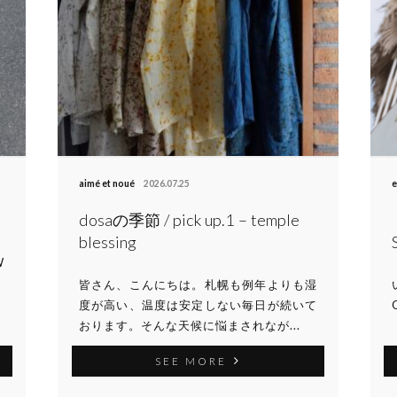
aimé et noué
2026.07.25
e
dosaの季節 / pick up.1 – temple
blessing
W
皆さん、こんにちは。札幌も例年よりも湿
度が高い、温度は安定しない毎日が続いて
おります。そんな天候に悩まされなが...
SEE MORE