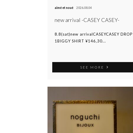
aimé et noué
2026.08.04
new arrival -CASEY CASEY-
8.8(sat)new arrivalCASEYCASEY DROP
1BIGGY SHIRT ¥146,30...
SEE MORE