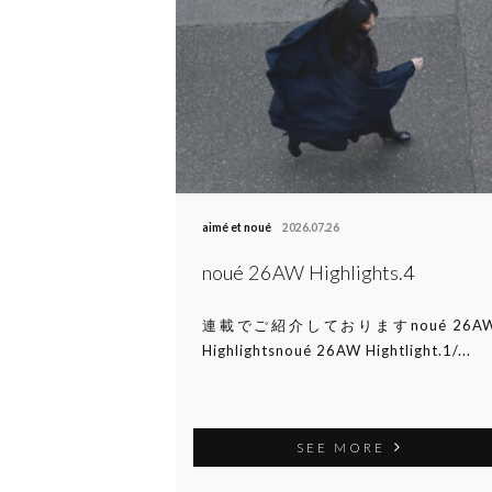
aimé et noué
2026.07.26
noué 26AW Highlights.4
連載でご紹介しておりますnoué 26A
Highlightsnoué 26AW Hightlight.1/...
SEE MORE