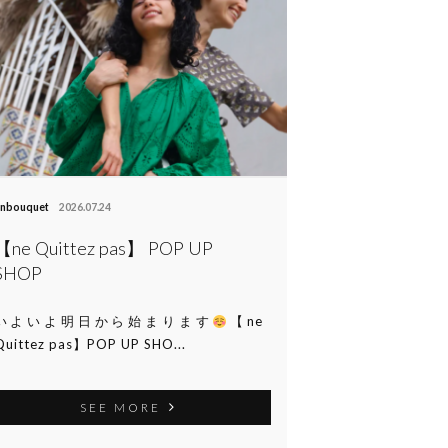
nbouquet
2026.07.24
【ne Quittez pas】 POP UP
SHOP
いよいよ明日から始まります
【ne
Quittez pas】POP UP SHO...
SEE MORE