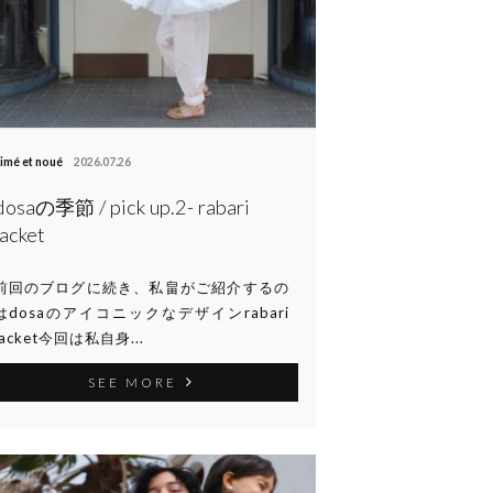
imé et noué
2026.07.26
dosaの季節 / pick up.2- rabari
jacket
前回のブログに続き、私畠がご紹介するの
はdosaのアイコニックなデザインrabari
jacket今回は私自身...
SEE MORE