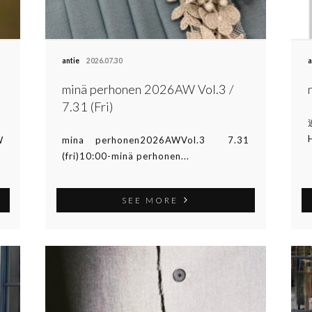
antie
2026.07.30
a
minä perhonen 2026AW Vol.3 /
7.31 (Fri)
W
mina perhonen2026AWVol.3 7.31
(fri)10:00-minä perhonen...
SEE MORE