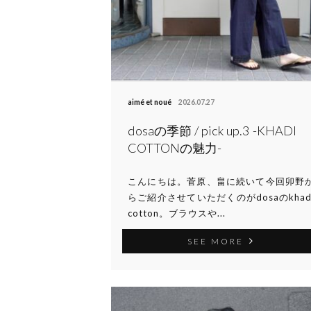
aimé et noué
2026.07.27
dosaの季節 / pick up.3 -KHADI
COTTONの魅力-
こんにちは。菅原、畠に続いて今回卯野
らご紹介させていただくのがdosaのkhad
cotton。ブラウスや...
SEE MORE