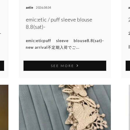
antie
2026.08.04
a
emic:etic / puff sleeve blouse
8.8(sat)-
-
emic:eticpuff sleeve blouse8.8(sat)-
目
new arrival不定期入荷でご...
SEE MORE