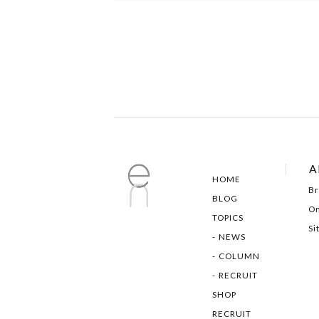
A
HOME
Br
BLOG
On
TOPICS
Si
NEWS
COLUMN
RECRUIT
SHOP
RECRUIT