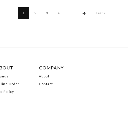
1
2
3
4
...
Last »
BOUT
COMPANY
ands
About
line Order
Contact
te Policy