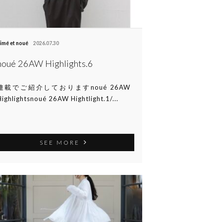
imé et noué
2026.07.30
noué 26AW Highlights.6
連載でご紹介しておりますnoué 26AW
Highlightsnoué 26AW Hightlight.1/...
SEE MORE