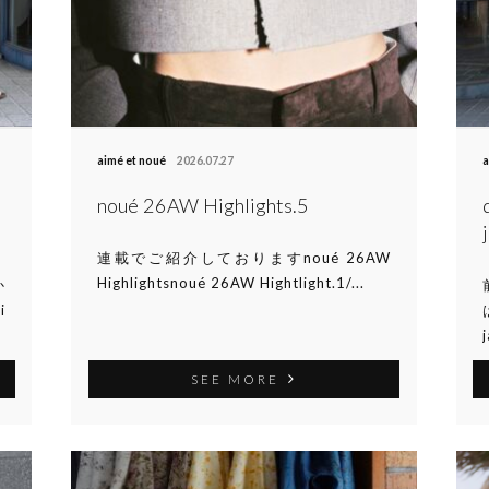
aimé et noué
2026.07.27
a
noué 26AW Highlights.5
連載でご紹介しておりますnoué 26AW
Highlightsnoué 26AW Hightlight.1/...
か
i
SEE MORE