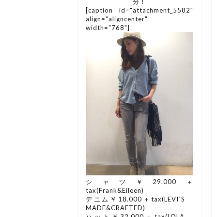
分！
[caption id="attachment_5582"
align="aligncenter"
width="768"]
シャツ￥29.000＋
tax(Frank&Eileen)
デニム￥18.000＋tax(LEVI`S
MADE&CRAFTED)
ハット￥32.000＋tax(LOLA