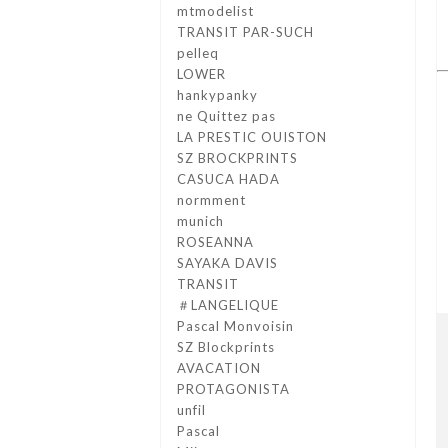
mtmodelist
TRANSIT PAR-SUCH
pelleq
LOWER
hankypanky
ne Quittez pas
LA PRESTIC OUISTON
SZ BROCKPRINTS
CASUCA HADA
normment
munich
ROSEANNA
SAYAKA DAVIS
TRANSIT
＃LANGELIQUE
Pascal Monvoisin
SZ Blockprints
AVACATION
PROTAGONISTA
unfil
Pascal