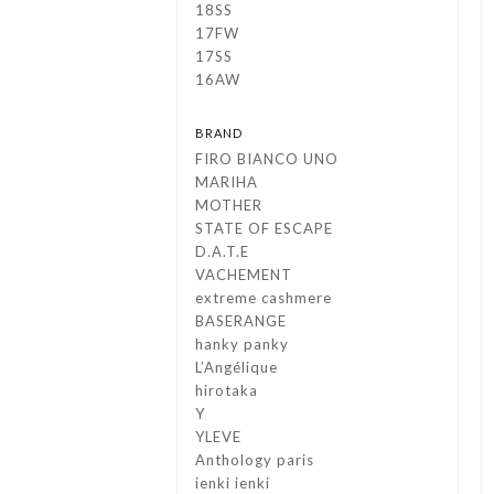
18SS
17FW
17SS
16AW
BRAND
FIRO BIANCO UNO
MARIHA
MOTHER
STATE OF ESCAPE
D.A.T.E
VACHEMENT
extreme cashmere
BASERANGE
hanky panky
L’Angélique
hirotaka
Y
YLEVE
Anthology paris
ienki ienki