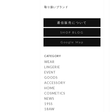
取り扱いブランド
通信販売について
SHOP BLOG
Google Map
CATEGORY
WEAR
LINGERIE
EVENT
GOODS
ACCESSORY
HOME
COSMETICS
NEWS
19SS
18AW