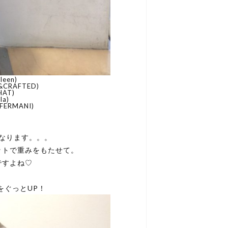
een)
&CRAFTED)
HAT)
la)
FERMANI)
なります。。。
ットで重みをもたせて。
ですよね♡
をぐっとUP！