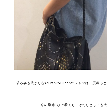
後ろ姿も抜かりないFrank&Eileenのシャツは一度着
今の季節1枚で着ても、はおりとしても