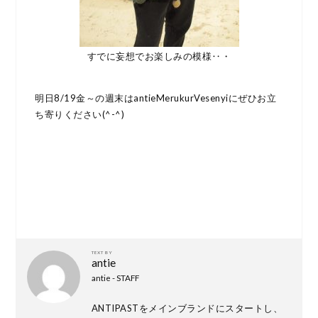
すでに妄想でお楽しみの模様‥・
明日8/19金～の週末はantieMerukurVesenyiにぜひお立
ち寄りください(^-^)
TEXT BY
antie
antie - STAFF
ANTIPASTをメインブランドにスタートし、