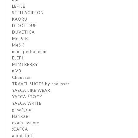
LEFIJE
STELLACIFFON
KAORU
D DOT DUE
DUVETICA
Me ＆ K
Me&K
mina perhonenm
ELEPH
MIMI BERRY
n.VB
Chausser
TRAVEL SHOES by chausser
YAECA LIKE WEAR
YAECA STOCK
YAECA WRITE
gasa*grue
Harikae
evam eva vie
:CAFCA
a point etc