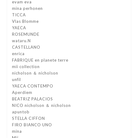
evam eva
mina perhonen
TICCA
Vlas Blomme
YAECA
ROSEMUNDE
wataru.N
CASTELLANO
enrica
FABRIQUE en planete terre
mii collection
nicholson ＆ nicholson
unfil
YAECA CONTEMPO
Aperdiem
BEATRIZ PALACIOS
NICO nicholson ＆ nicholson
apuntob
STELLA CIFFON
FIRO BIANCO UNO
mina
Mii