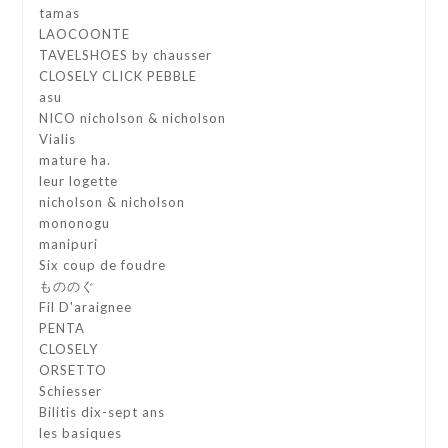
tamas
LAOCOONTE
TAVELSHOES by chausser
CLOSELY CLICK PEBBLE
asu
NICO nicholson & nicholson
Vialis
mature ha.
leur logette
nicholson & nicholson
mononogu
manipuri
Six coup de foudre
もののぐ
Fil D'araignee
PENTA
CLOSELY
ORSETTO
Schiesser
Bilitis dix-sept ans
les basiques