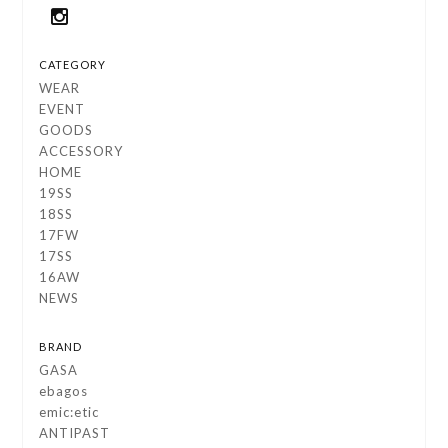
CATEGORY
WEAR
EVENT
GOODS
ACCESSORY
HOME
19SS
18SS
17FW
17SS
16AW
NEWS
BRAND
GASA
ebagos
emic:etic
ANTIPAST