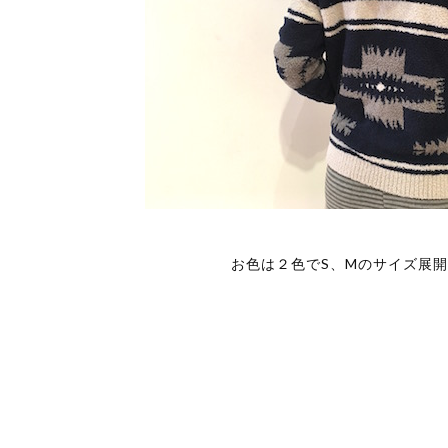
お色は２色でS、Mのサイズ展