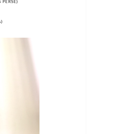
 PERSE)
)