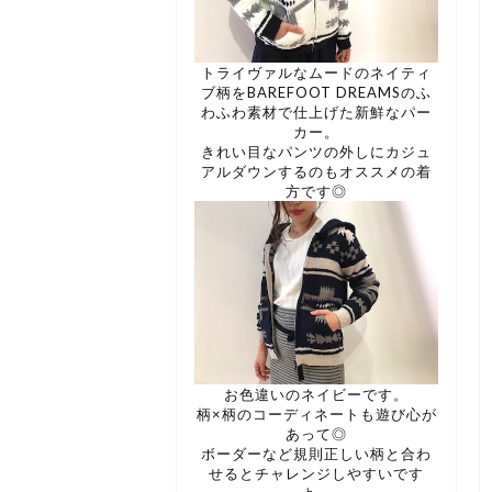
トライヴァルなムードのネイティ
ブ柄をBAREFOOT DREAMSのふ
わふわ素材で仕上げた新鮮なパー
カー。
きれい目なパンツの外しにカジュ
アルダウンするのもオススメの着
方です◎
お色違いのネイビーです。
柄×柄のコーディネートも遊び心が
あって◎
ボーダーなど規則正しい柄と合わ
せるとチャレンジしやすいです