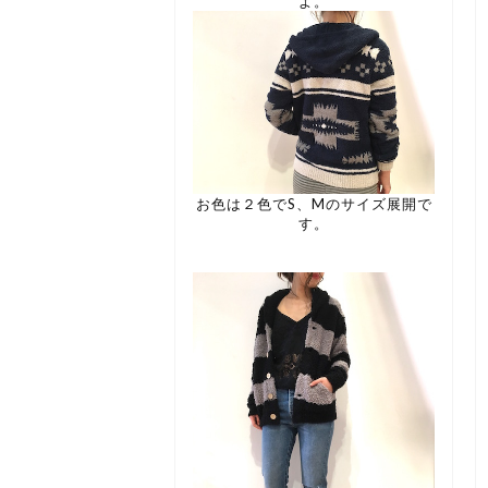
よ。
お色は２色でS、Mのサイズ展開で
す。