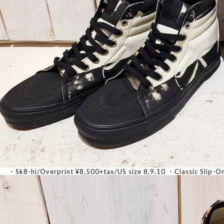
・Sk8-hi/Overprint ¥8,500+tax/US size 8,9,10 ・Classic Slip-O