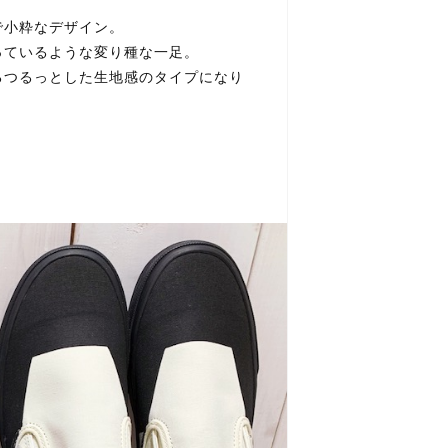
で小粋なデザイン。
っているような変り種な一足。
るつるっとした生地感のタイプになり