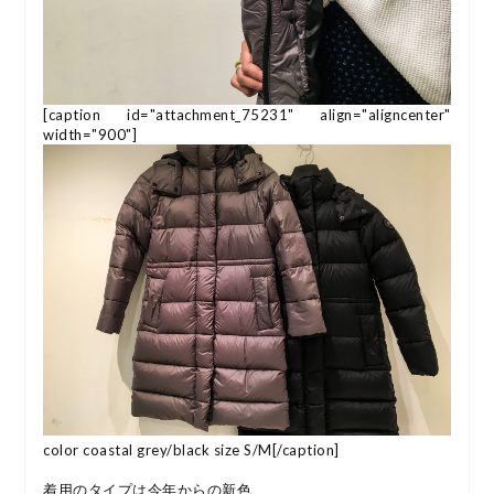
[caption id="attachment_75231" align="aligncenter"
width="900"]
color coastal grey/black size S/M[/caption]
着用のタイプは今年からの新色