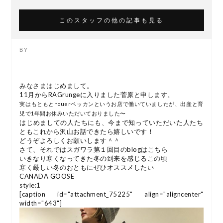
このスタッフの他の記事も見る
みなさまはじめまして。
11月からRAGrungeに入りました菅原と申します。
実はもともとnouerベッカンというお店で働いていましたが、出産と育
児で1年間お休みいただいておりました〜
はじめましての人たちにも、今まで知っていただいた人たち
ともこれから沢山お話できたら嬉しいです！
どうぞよろしくお願いします＾＾
さて、それではスガワラ第１回目のblogはこちら
いきなり寒くなってきた冬の到来を感じるこの頃
寒く厳しい冬のおともにぜひオススメしたい
CANADA GOOSE
style:1
[caption id="attachment_75225" align="aligncenter"
width="643"]