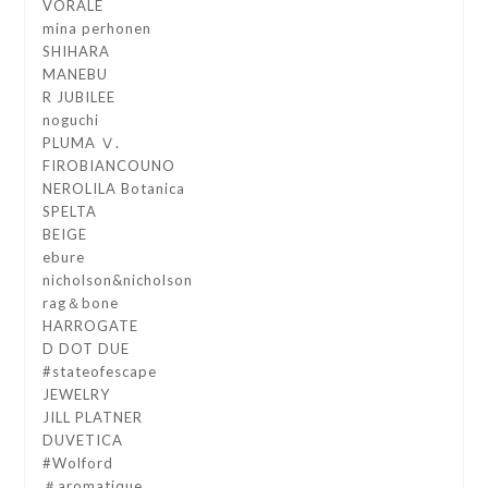
VORALE
mina perhonen
SHIHARA
MANEBU
R JUBILEE
noguchi
PLUMA Ⅴ.
FIROBIANCOUNO
NEROLILA Botanica
SPELTA
BEIGE
ebure
nicholson&nicholson
rag＆bone
HARROGATE
D DOT DUE
#stateofescape
JEWELRY
JILL PLATNER
DUVETICA
#Wolford
＃aromatique