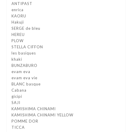
ANTIPAST
enrica
KAORU
Hakuji
SERGE de bleu
HEREU
PLOW
STELLA CIFFON
les basiques
khaki
BUNZABURO
evam eva
evam eva vie
BLANC basque
Cabana
gicipi
SAJI
KAMISHIMA CHINAMI
KAMISHIMA CHINAMI YELLOW
POMME DOR
TICCA