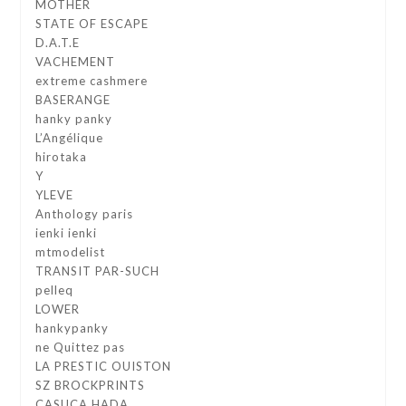
MOTHER
STATE OF ESCAPE
D.A.T.E
VACHEMENT
extreme cashmere
BASERANGE
hanky panky
L’Angélique
hirotaka
Y
YLEVE
Anthology paris
ienki ienki
mtmodelist
TRANSIT PAR-SUCH
pelleq
LOWER
hankypanky
ne Quittez pas
LA PRESTIC OUISTON
SZ BROCKPRINTS
CASUCA HADA