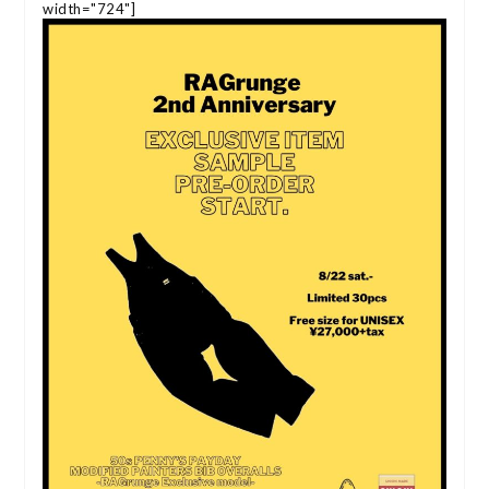
width="724"]