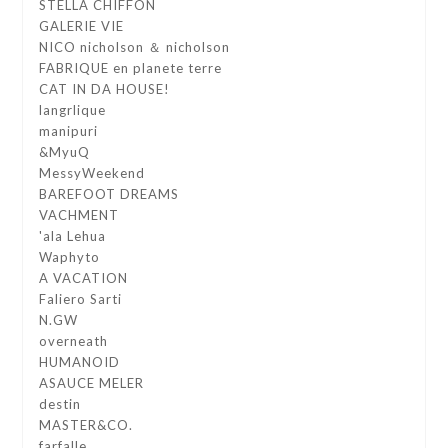
STELLA CHIFFON
GALERIE VIE
NICO nicholson ＆ nicholson
FABRIQUE en planete terre
CAT IN DA HOUSE!
langrlique
manipuri
&MyuQ
MessyWeekend
BAREFOOT DREAMS
VACHMENT
'ala Lehua
Waphyto
A VACATION
Faliero Sarti
N.GW
overneath
HUMANOID
ASAUCE MELER
destin
MASTER&CO.
farfalle