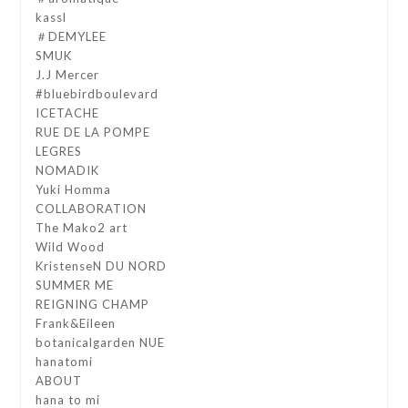
kassl
＃DEMYLEE
SMUK
J.J Mercer
#bluebirdboulevard
ICETACHE
RUE DE LA POMPE
LEGRES
NOMADIK
Yuki Homma
COLLABORATION
The Mako2 art
Wild Wood
KristenseN DU NORD
SUMMER ME
REIGNING CHAMP
Frank&Eileen
botanicalgarden NUE
hanatomi
ABOUT
hana to mi