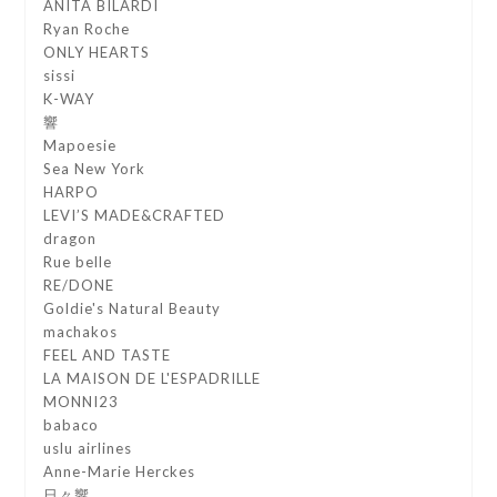
ANITA BILARDI
Ryan Roche
ONLY HEARTS
sissi
K-WAY
響
Mapoesie
Sea New York
HARPO
LEVI’S MADE&CRAFTED
dragon
Rue belle
RE/DONE
Goldie's Natural Beauty
machakos
FEEL AND TASTE
LA MAISON DE L'ESPADRILLE
MONNI23
babaco
uslu airlines
Anne-Marie Herckes
日々響