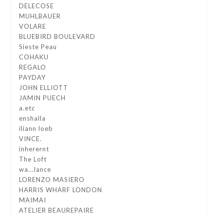
DELECOSE
MUHLBAUER
VOLARE
BLUEBIRD BOULEVARD
Sieste Peau
COHAKU
REGALO
PAYDAY
JOHN ELLIOTT
JAMIN PUECH
a.etc
enshalla
iliann loeb
VINCE.
inherernt
The Loft
wa...lance
LORENZO MASIERO
HARRIS WHARF LONDON
MAIMAI
ATELIER BEAUREPAIRE