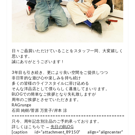
日々ご贔屓いただけていることをスタッフ一同、大変嬉しく
思います。
誠にありがとうございます！
3年目も引き続き、更により良い空間をご提供しつつ
非日常的な遊び心や楽しみを持ち続け
多くの皆様のライフスタイルに溶け込める
そんな洋品店として僕ららしく邁進してまいります。
BLOGでの簡単なご挨拶となり失礼致しますが
周年のご挨拶とさせていただきます。
RAGrunge
石田 純樹/菅原 万里子/岸本 涼
============================================
只今、周年記念別注品のご予約承っております。
詳しくはこちらで →
先日のBLOG
[caption id="attachment_89150" align="aligncenter"