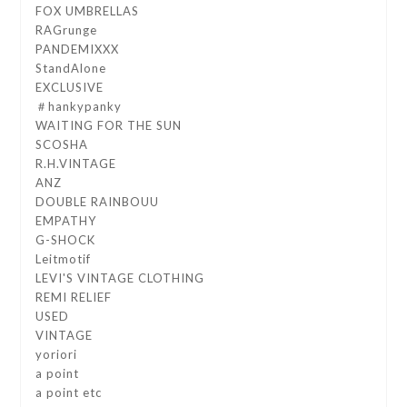
FOX UMBRELLAS
RAGrunge
PANDEMIXXX
StandAlone
EXCLUSIVE
＃hankypanky
WAITING FOR THE SUN
SCOSHA
R.H.VINTAGE
ANZ
DOUBLE RAINBOUU
EMPATHY
G-SHOCK
Leitmotif
LEVI'S VINTAGE CLOTHING
REMI RELIEF
USED
VINTAGE
yoriori
a point
a point etc