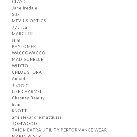
CLAYD
Jane Iredale
SUS
MEVIUS OPTICS
77circa
MARCHER
síːm
PHYTOMER
WACCOWACCO
MADISONBLUE
WHYTO
CHLOE STORA
Aubade
もののぐ
LISE CHARMEL
Chasney Beauty
hum
KNOTT
ami alexandre mattiussi
TOMWOOD
TAION EXTRA UTILITY PERFORMANCE WEAR
MARIA BLACK