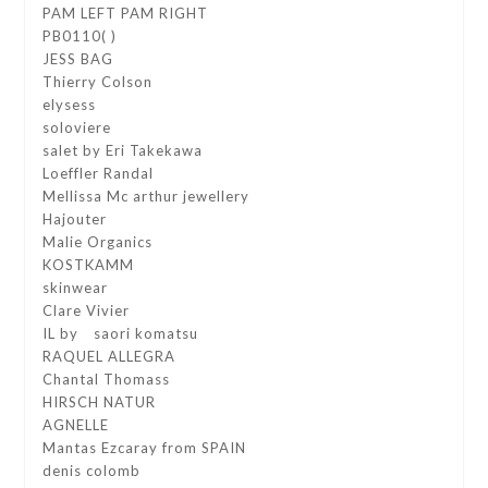
PAM LEFT PAM RIGHT
PB0110( )
JESS BAG
Thierry Colson
elysess
soloviere
salet by Eri Takekawa
Loeffler Randal
Mellissa Mc arthur jewellery
Hajouter
Malie Organics
KOSTKAMM
skinwear
Clare Vivier
IL by saori komatsu
RAQUEL ALLEGRA
Chantal Thomass
HIRSCH NATUR
AGNELLE
Mantas Ezcaray from SPAIN
denis colomb