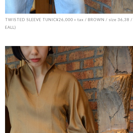
TWISTED SLEEVE TUNIC¥26,000＋tax / BROWN / size 36,38 /
EALL)