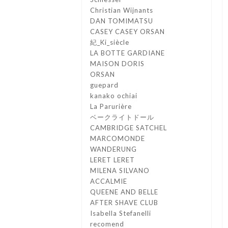
Christian Wijnants
DAN TOMIMATSU
CASEY CASEY ORSAN
紀_Ki_siècle
LA BOTTE GARDIANE
MAISON DORIS
ORSAN
guepard
kanako ochiai
La Parurière
ベークライトドール
CAMBRIDGE SATCHEL
MARCOMONDE
WANDERUNG
LERET LERET
MILENA SILVANO
ACCALMIE
QUEENE AND BELLE
AFTER SHAVE CLUB
Isabella Stefanelli
recomend