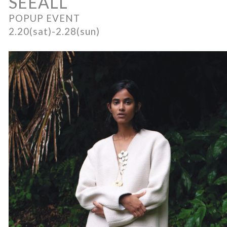
SEEALL
POPUP EVENT
2.20(sat)-2.28(sun)