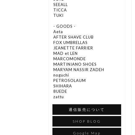
SEEALL
TICCA
TUKI
- GOODS -
Aeta
AFTER SHAVE CLUB
FOX UMBRELLAS
JEANETTE FARRIER
MAD et LEN
MARCOMONDE
MARTINIANO SHOES
MARYAM NASSIR ZADEH
noguchi
PETROSOLAUM
SHIHARA
8UEDE
zattu
通信販売について
SHOP BLOG
Google Map