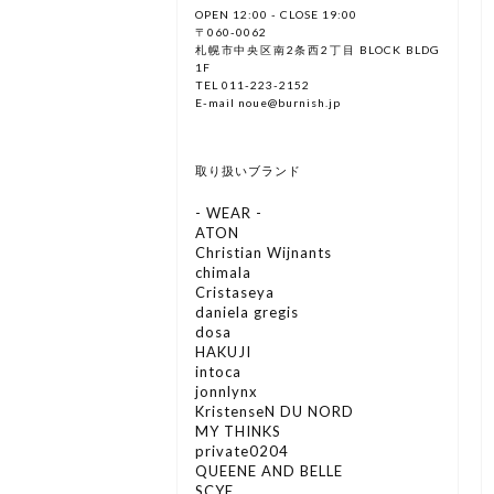
OPEN 12:00 - CLOSE 19:00
〒060-0062
札幌市中央区南2条西2丁目 BLOCK BLDG
1F
TEL 011-223-2152
E-mail noue@burnish.jp
取り扱いブランド
- WEAR -
ATON
Christian Wijnants
chimala
Cristaseya
daniela gregis
dosa
HAKUJI
intoca
jonnlynx
KristenseN DU NORD
MY THINKS
private0204
QUEENE AND BELLE
SCYE