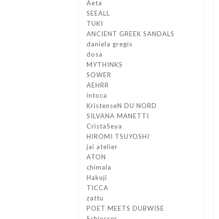
Aeta
SEEALL
TUKI
ANCIENT GREEK SANDALS
daniela gregis
dosa
MYTHINKS
SOWER
AEHRR
intoca
KristenseN DU NORD
SILVANA MANETTI
CristaSeya
HIROMI TSUYOSHI
jai atelier
ATON
chimala
Hakuji
TICCA
zattu
POET MEETS DUBWISE
Schiesser