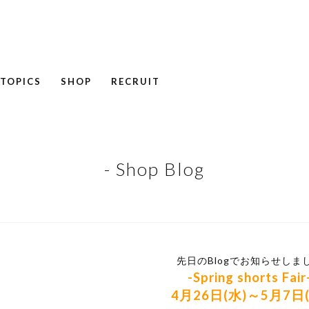
TOPICS
SHOP
RECRUIT
NEWS
COLUMN
RECRUIT
- Shop Blog
先日のBlogでお知らせしま
-Spring shorts Fair
4月26日(水)～5月7日(