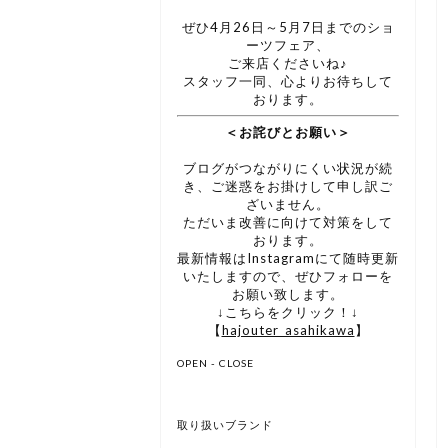
ぜひ4月26日～5月7日までのショ
ーツフェア、
ご来店くださいね♪
スタッフ一同、心よりお待ちして
おります。
＜お詫びとお願い＞
ブログがつながりにくい状況が続
き、ご迷惑をお掛けして申し訳ご
ざいません。
ただいま改善に向けて対策をして
おります。
最新情報はInstagramにて随時更新
いたしますので、ぜひフォローを
お願い致します。
↓こちらをクリック！↓
【
hajouter_asahikawa
】
OPEN - CLOSE
取り扱いブランド