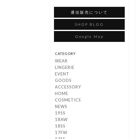
通信販売について
SHOP BLOG
Google Map
CATEGORY
WEAR
LINGERIE
EVENT
GOODS
ACCESSORY
HOME
COSMETICS
NEWS
19SS
18AW
18SS
17FW