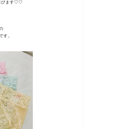
並びます♡♡
の
ーツです。