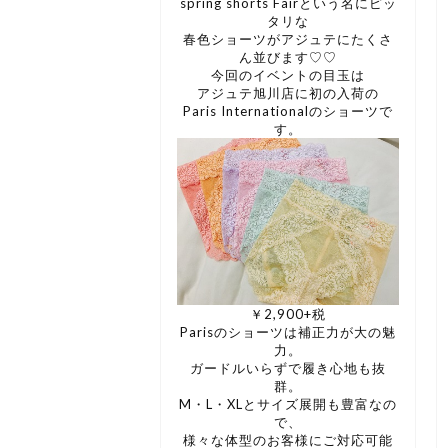
spring shorts Fairという名にピッ
タリな
春色ショーツがアジュテにたくさ
ん並びます♡♡
今回のイベントの目玉は
アジュテ旭川店に初の入荷の
Paris Internationalのショーツで
す。
￥2,900+税
Parisのショーツは補正力が大の魅
力。
ガードルいらずで履き心地も抜
群。
M・L・XLとサイズ展開も豊富なの
で、
様々な体型のお客様にご対応可能