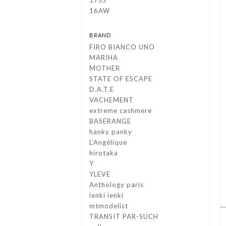
17SS
16AW
BRAND
FIRO BIANCO UNO
MARIHA
MOTHER
STATE OF ESCAPE
D.A.T.E
VACHEMENT
extreme cashmere
BASERANGE
hanky panky
L’Angélique
hirotaka
Y
YLEVE
Anthology paris
ienki ienki
mtmodelist
TRANSIT PAR-SUCH