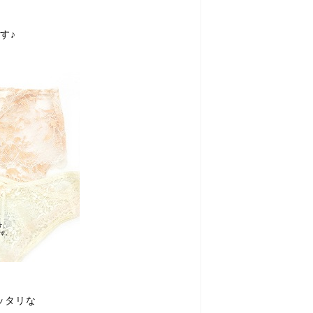
す♪
にピッタリな