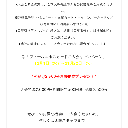
●入会ご希望の方は、ご本人を確認できる公的書類をご用意くださ
い。
※運転免許証・パスポート・在留カード・マイナンバーカードなど
顔写真付の公的書類いずれか1点
●口座引き落としのお手続きは、通帳（口座番号）、銀行届出印を
ご用意ください。
●当社の規定により、ご入会いただけない場合がございます。
②「フィールエポスカードご入会キャンペーン」
11月1日（水）～11月22日（水）
\
今だけ2,500分お買物券プレゼント
/
入会特典2,000円+期間限定500円券=合計2,500分
ぜひこのお得な機会にご入会くださいね。
詳しくは店頭スタッフまで！