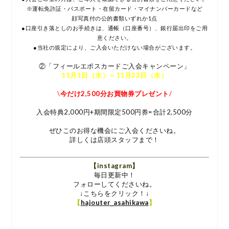
※運転免許証・パスポート・在留カード・マイナンバーカードなど
顔写真付の公的書類いずれか1点
●口座引き落としのお手続きは、通帳（口座番号）、銀行届出印をご用
意ください。
●当社の規定により、ご入会いただけない場合がございます。
②「フィールエポスカードご入会キャンペーン」
11月1日（水）～11月22日（水）
\
今だけ2,500分お買物券プレゼント
/
入会特典2,000円+期間限定500円券=合計2,500分
ぜひこのお得な機会にご入会くださいね。
詳しくは店頭スタッフまで！
【instagram】
毎日更新中！
フォローしてくださいね。
↓こちらをクリック！↓
【
hajouter_asahikawa
】