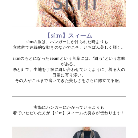
【síːm】スィーム
sí:mの服は、ハンガーにかけられた時よりも、
立体的で連続的な動きのなかでこそ、いちばん美しく輝く。
sí:mのもとになったseamという言葉には、“縫う”という意味
がある。
糸と針で、生地を丁寧に縫い合わせていくように、着る人の
日常に寄り添い、
その人がこれまで磨いてきた美しさをさらに際立てる服。
実際にハンガーにかかっているよりも
着ていただいた方が【síːm】スィームの良さが伝わります！