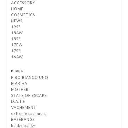
ACCESSORY
HOME
COSMETICS
NEWS
19SS
18AW
18SS
17FW
17SS
16AW
BRAND
FIRO BIANCO UNO
MARIHA
MOTHER
STATE OF ESCAPE
D.A.T.E
VACHEMENT
extreme cashmere
BASERANGE
hanky panky