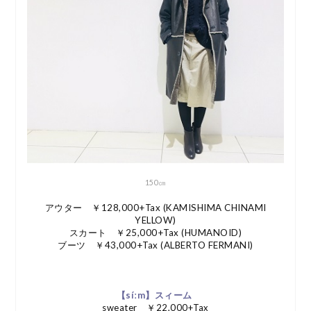
150㎝
アウター ￥128,000+Tax (KAMISHIMA CHINAMI
YELLOW)
スカート ￥25,000+Tax (HUMANOID)
ブーツ ￥43,000+Tax (ALBERTO FERMANI)
【síːm】スィーム
sweater ￥22,000+Tax