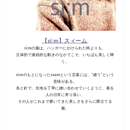
【síːm】スィーム
sí:mの服は、ハンガーにかけられた時よりも、
立体的で連続的な動きのなかでこそ、いちばん美しく輝
く。
sí:mのもとになったseamという言葉には、“縫う”という
意味がある。
糸と針で、生地を丁寧に縫い合わせていくように、着る
人の日常に寄り添い、
その人がこれまで磨いてきた美しさをさらに際立てる
服。