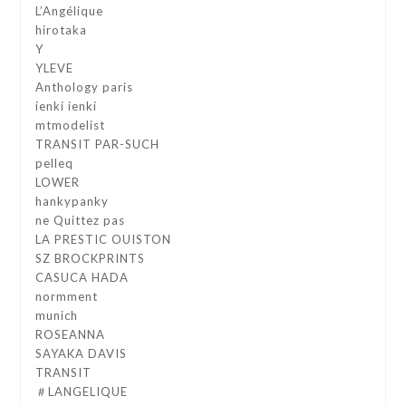
L’Angélique
hirotaka
Y
YLEVE
Anthology paris
ienki ienki
mtmodelist
TRANSIT PAR-SUCH
pelleq
LOWER
hankypanky
ne Quittez pas
LA PRESTIC OUISTON
SZ BROCKPRINTS
CASUCA HADA
normment
munich
ROSEANNA
SAYAKA DAVIS
TRANSIT
＃LANGELIQUE