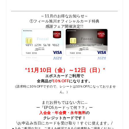
～11月のお得なお知らせ～
①フィール旭川オフィシャルカード特典
感謝フェア開催決定!!
*11月10日（金）～12日（日）*
エポスカードご利用で
全商品が
10％OFF
になります。
（請求時に10％OFFですので、レシートは10％OFFになっておりませ
ん。）
まだお持ちではない方に…
ー『EPOSカードって何？？』ー
入会金・年会費・永年無料
の
クレジットカードです！
\お申込み当日にカードを受け取り！すぐに使えます。/
●入会ご希望の方は、ご本人を確認できる公的書類をご用意ください。