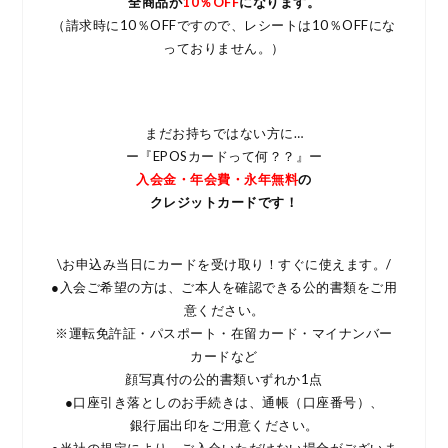
全商品が
10％OFF
になります。
（請求時に10％OFFですので、レシートは10％OFFにな
っておりません。）
まだお持ちではない方に…
ー『EPOSカードって何？？』ー
入会金・年会費・永年無料
の
クレジットカードです！
\お申込み当日にカードを受け取り！すぐに使えます。/
●入会ご希望の方は、ご本人を確認できる公的書類をご用
意ください。
※運転免許証・パスポート・在留カード・マイナンバー
カードなど
顔写真付の公的書類いずれか1点
●口座引き落としのお手続きは、通帳（口座番号）、
銀行届出印をご用意ください。
●当社の規定により、ご入会いただけない場合がございま