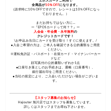
エポスカードご利用で
全商品が
10％OFF
になります。
（請求時に10％OFFですので、レシートは10％OFFになっ
ておりません。）
まだお持ちではない方に…
ー『EPOSカードって何？？』ー
入会金・年会費・永年無料
の
クレジットカードです！
\お申込み当日にカードを受け取り！すぐに使えます。/
●入会ご希望の方は、ご本人を確認できる公的書類をご用意
ください。
※運転免許証・パスポート・在留カード・マイナンバーカー
ドなど
顔写真付の公的書類いずれか1点
●口座引き落としのお手続きは、通帳（口座番号）、
銀行届出印をご用意ください。
●当社の規定により、ご入会いただけない場合がございま
す。
【スタッフ募集のお知らせ】
Hajouter 旭川店ではスタッフを募集しています。
詳しくはスタッフまでお尋ね下さいませ。