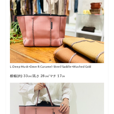
L:Deep Musk×Dove R:Caramel-Steel/Saddle×Washed Gold
横幅(約) 33㎝/高さ 28㎝/マチ 17㎝