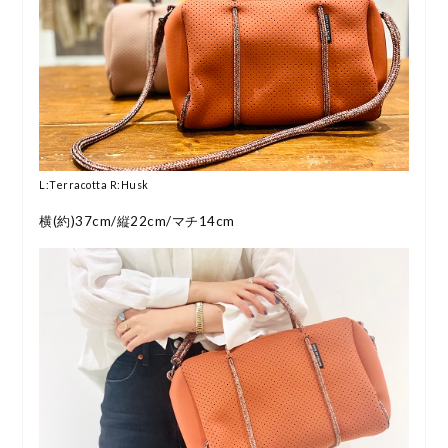
L:Terracotta R:Husk
横(約)37cm/縦22cm/マチ14cm