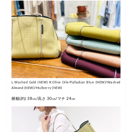
L:Washed Gold (NEW) R:Olive Oile/Palladian Blue (NEW)/Washed
Almond (NEW)/Mulberry (NEW)
横幅(約) 38㎝/高さ 30㎝/マチ 24㎝