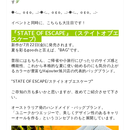
す
✽·:..。o￠o。..:·✽·:..。o￠o。..:·✽·:..。o￠o。..:·
イベントと同時に、こちらも大注目です！
『STATE OF ESCAPE』（ステイトオブエ
スケープ)
新作が7月22日(金)に発売されます。
夏を彩るgoodsと言えば、"BAG"です。
普段にはもちろん、ご帰省や小旅行にぴったりのサイズ感と
機能性、これから本格的な夏に使い始めるのにも気分の上が
るカラーが豊富なHajouter旭川店の代表的バッグブランド。
"STATE OF ESCAPE/ステイトオブエスケープ"
ご存知の方も多いかと思いますが、改めてご紹介させて下さ
い。
オーストラリア発のハンドメイド・バッグブランド。
「ユニークかつエッジーで、美しくデザイン性のあるキャリ
ーオールを作る」というコンセプトのもと展開しています。