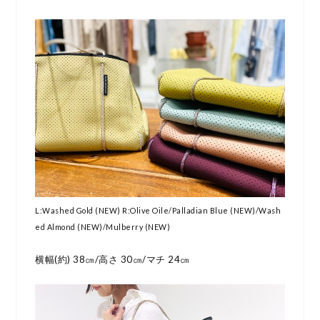
L:Washed Gold (NEW) R:Olive Oile/Palladian Blue (NEW)/Wash
ed Almond (NEW)/Mulberry (NEW)
横幅(約) 38㎝/高さ 30㎝/マチ 24㎝