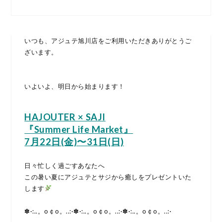
いつも、アジュテ旭川店をご利用いただきありがとうご
ざいます。
いよいよ、明日から始まります！
HAJOUTER × SAJI
『Summer Life Market』
7月22日(金)〜31日(日)
日々忙しく過ごすあなたへ
この暑い夏にアジュテとサジから癒しをプレゼントいた
します
✽·:..。o￠o。..:·✽·:..。o￠o。..:·✽·:..。o￠o。..:·