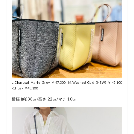
L:Charcoal Marle Grey ￥47,300 M:Washed Gold (NEW) ￥45,100
R:Husk ￥45,100
横幅 (約)38㎝/高さ 22㎝/マチ 10㎝