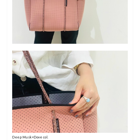
Deep Musk×Dove col.