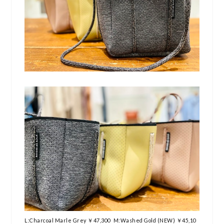
L:Charcoal Marle Grey ￥47,300 M:Washed Gold (NEW) ￥45,10