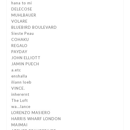
hana to mi
DELECOSE
MUHLBAUER
VOLARE
BLUEBIRD BOULEVARD
Sieste Peau
COHAKU
REGALO
PAYDAY
JOHN ELLIOTT
JAMIN PUECH
a.etc
enshalla
iliann loeb
VINCE.
inherernt
The Loft
wa...lance
LORENZO MASIERO
HARRIS WHARF LONDON
MAIMAI