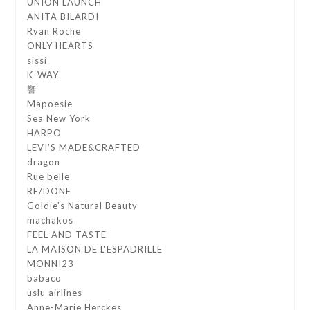
UNION LAUNCH
ANITA BILARDI
Ryan Roche
ONLY HEARTS
sissi
K-WAY
響
Mapoesie
Sea New York
HARPO
LEVI’S MADE&CRAFTED
dragon
Rue belle
RE/DONE
Goldie's Natural Beauty
machakos
FEEL AND TASTE
LA MAISON DE L'ESPADRILLE
MONNI23
babaco
uslu airlines
Anne-Marie Herckes