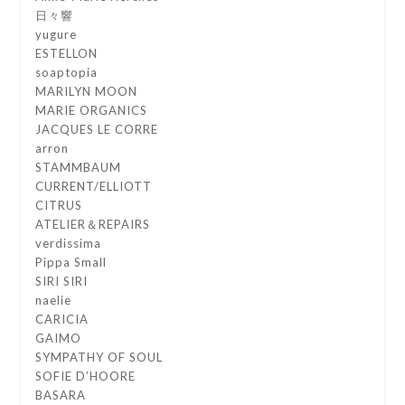
日々響
yugure
ESTELLON
soaptopia
MARILYN MOON
MARIE ORGANICS
JACQUES LE CORRE
arron
STAMMBAUM
CURRENT/ELLIOTT
CITRUS
ATELIER＆REPAIRS
verdissima
Pippa Small
SIRI SIRI
naelie
CARICIA
GAIMO
SYMPATHY OF SOUL
SOFIE D’HOORE
BASARA