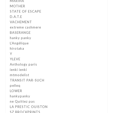
MARIHA
MOTHER
STATE OF ESCAPE
D.A.T.E
VACHEMENT
extreme cashmere
BASERANGE
hanky panky
L’Angélique
hirotaka
Y
YLEVE
Anthology paris
ienki ienki
mtmodelist
TRANSIT PAR-SUCH
pelleq
LOWER
hankypanky
ne Quittez pas
LA PRESTIC OUISTON
SZ BROCKPRINTS