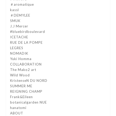
＃aromatique
kassl
＃DEMYLEE
SMUK
J.J Mercer
#bluebirdboulevard
ICETACHE
RUE DE LA POMPE
LEGRES
NOMADIK
Yuki Homma
COLLABORATION
The Mako2 art
Wild Wood
KristenseN DU NORD
SUMMER ME
REIGNING CHAMP
Frank&Eileen
botanicalgarden NUE
hanatomi
ABOUT