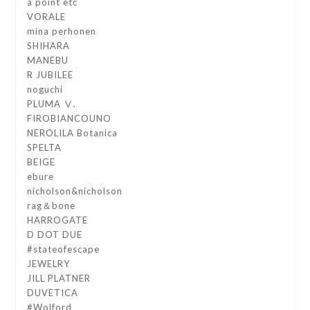
a point etc
VORALE
mina perhonen
SHIHARA
MANEBU
R JUBILEE
noguchi
PLUMA Ⅴ.
FIROBIANCOUNO
NEROLILA Botanica
SPELTA
BEIGE
ebure
nicholson&nicholson
rag＆bone
HARROGATE
D DOT DUE
#stateofescape
JEWELRY
JILL PLATNER
DUVETICA
#Wolford