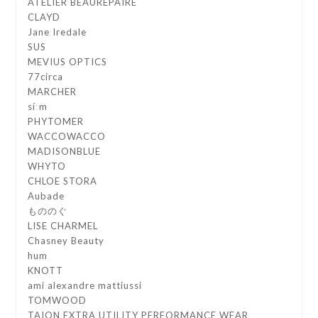
ATELIER BEAUREPAIRE
CLAYD
Jane Iredale
SUS
MEVIUS OPTICS
77circa
MARCHER
síːm
PHYTOMER
WACCOWACCO
MADISONBLUE
WHYTO
CHLOE STORA
Aubade
もののぐ
LISE CHARMEL
Chasney Beauty
hum
KNOTT
ami alexandre mattiussi
TOMWOOD
TAION EXTRA UTILITY PERFORMANCE WEAR