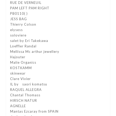
RUE DE VERNEUIL
PAM LEFT PAM RIGHT
PB0110( )
JESS BAG
Thierry Colson
elysess
soloviere
salet by Eri Takekawa
Loeffler Randal
Mellissa Mc arthur jewellery
Hajouter
Malie Organics
KOSTKAMM
skinwear
Clare Vivier
IL by saori komatsu
RAQUEL ALLEGRA
Chantal Thomass
HIRSCH NATUR
AGNELLE
Mantas Ezcaray from SPAIN