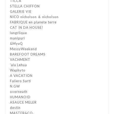
TICCA
STELLA CHIFFON
GALERIE VIE
NICO nicholson ＆ nicholson
FABRIQUE en planete terre
CAT IN DA HOUSE!
langrlique
manipuri
&MyuQ
MessyWeekend
BAREFOOT DREAMS
VACHMENT
'ala Lehua
Waphyto
A VACATION
Faliero Sarti
N.GW
overneath
HUMANOID
ASAUCE MELER
destin
MASTER&CO.