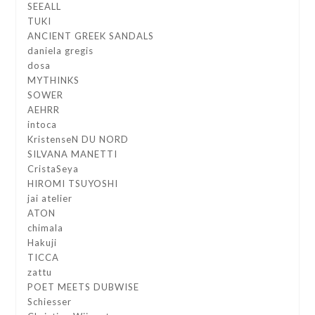
SEEALL
TUKI
ANCIENT GREEK SANDALS
daniela gregis
dosa
MYTHINKS
SOWER
AEHRR
intoca
KristenseN DU NORD
SILVANA MANETTI
CristaSeya
HIROMI TSUYOSHI
jai atelier
ATON
chimala
Hakuji
TICCA
zattu
POET MEETS DUBWISE
Schiesser