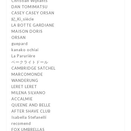
Christian Wijnants
DAN TOMIMATSU
CASEY CASEY ORSAN
紀_Ki_siècle
LA BOTTE GARDIANE
MAISON DORIS
ORSAN
guepard
kanako ochiai
La Parurière
ベークライトドール
CAMBRIDGE SATCHEL
MARCOMONDE
WANDERUNG
LERET LERET
MILENA SILVANO
ACCALMIE
QUEENE AND BELLE
AFTER SHAVE CLUB
Isabella Stefanelli
recomend
FOX UMBRELLAS