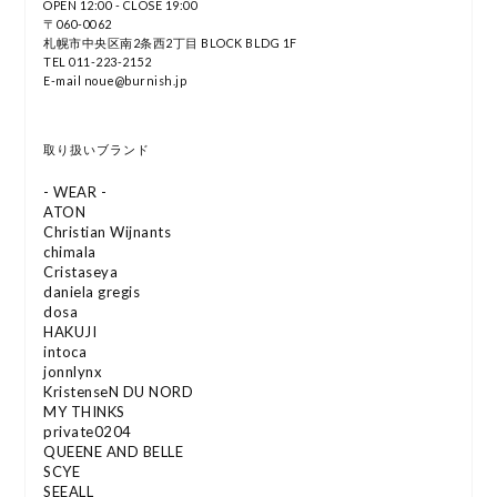
OPEN 12:00 - CLOSE 19:00
〒060-0062
札幌市中央区南2条西2丁目 BLOCK BLDG 1F
TEL 011-223-2152
E-mail noue@burnish.jp
取り扱いブランド
- WEAR -
ATON
Christian Wijnants
chimala
Cristaseya
daniela gregis
dosa
HAKUJI
intoca
jonnlynx
KristenseN DU NORD
MY THINKS
private0204
QUEENE AND BELLE
SCYE
SEEALL