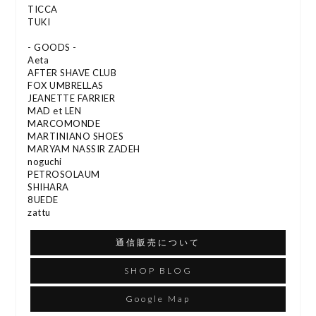
TICCA
TUKI
- GOODS -
Aeta
AFTER SHAVE CLUB
FOX UMBRELLAS
JEANETTE FARRIER
MAD et LEN
MARCOMONDE
MARTINIANO SHOES
MARYAM NASSIR ZADEH
noguchi
PETROSOLAUM
SHIHARA
8UEDE
zattu
通信販売について
SHOP BLOG
Google Map