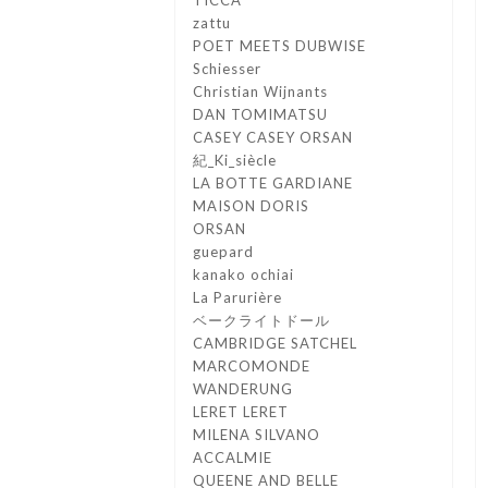
TICCA
zattu
POET MEETS DUBWISE
Schiesser
Christian Wijnants
DAN TOMIMATSU
CASEY CASEY ORSAN
紀_Ki_siècle
LA BOTTE GARDIANE
MAISON DORIS
ORSAN
guepard
kanako ochiai
La Parurière
ベークライトドール
CAMBRIDGE SATCHEL
MARCOMONDE
WANDERUNG
LERET LERET
MILENA SILVANO
ACCALMIE
QUEENE AND BELLE