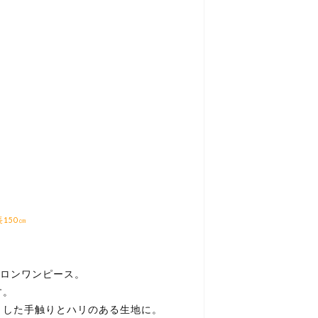
長150㎝
プロンワンピース。
す。
とした手触りとハリのある生地に。