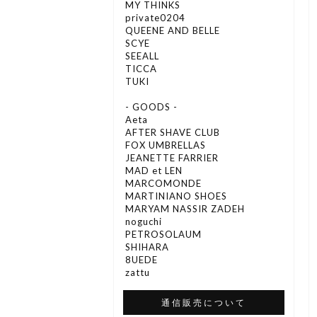
MY THINKS
private0204
QUEENE AND BELLE
SCYE
SEEALL
TICCA
TUKI
- GOODS -
Aeta
AFTER SHAVE CLUB
FOX UMBRELLAS
JEANETTE FARRIER
MAD et LEN
MARCOMONDE
MARTINIANO SHOES
MARYAM NASSIR ZADEH
noguchi
PETROSOLAUM
SHIHARA
8UEDE
zattu
通信販売について