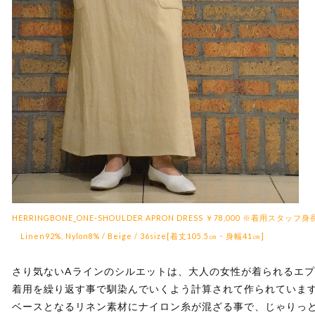
HERRINGBONE_ONE-SHOULDER APRON DRESS
￥78,000 ※着用スタッフ身
Linen92%, Nylon8% / Beige / 36size[着丈105.5㎝・身幅41㎝]
さり気ないAラインのシルエットは、大人の女性が着られるエ
着用を繰り返す事で馴染んでいくよう計算されて作られていま
ベースとなるリネン素材にナイロン糸が混ざる事で、じゃりっ