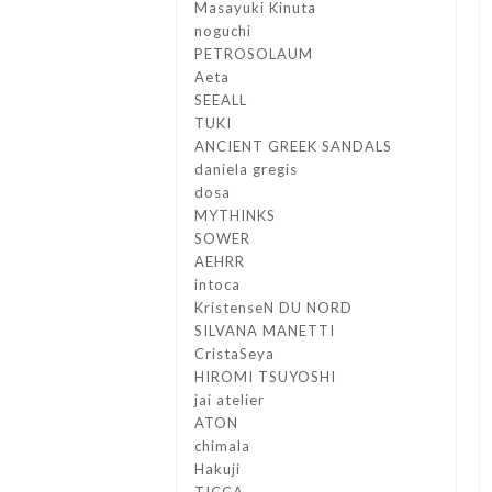
Masayuki Kinuta
noguchi
PETROSOLAUM
Aeta
SEEALL
TUKI
ANCIENT GREEK SANDALS
daniela gregis
dosa
MYTHINKS
SOWER
AEHRR
intoca
KristenseN DU NORD
SILVANA MANETTI
CristaSeya
HIROMI TSUYOSHI
jai atelier
ATON
chimala
Hakuji