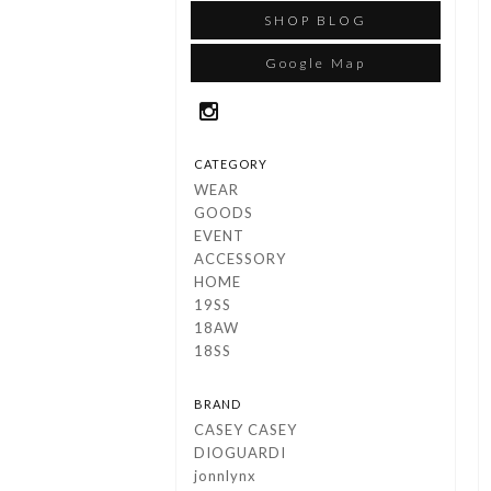
SHOP BLOG
Google Map
CATEGORY
WEAR
GOODS
EVENT
ACCESSORY
HOME
19SS
18AW
18SS
BRAND
CASEY CASEY
DIOGUARDI
jonnlynx