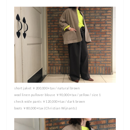
short jaket ￥200,000+tax / natural brown
wool linen pullover blouse ￥90,000+tax / yellow / size 1
check wide pants ￥120,000+tax / dark brown
boots ￥80,000+tax (Christian Wijnants)