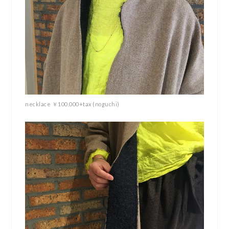
necklace ￥100,000+tax (noguchi)