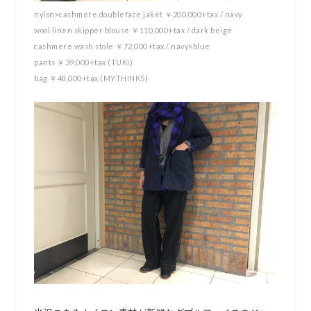
nylon×cashmere doubleface jaket ￥200,000+tax / navy
wool linen skipper blouse ￥110,000+tax / dark beige
cashmere wash stole ￥72,000+tax / navy×blue
pants ￥39,000+tax (TUKI)
bag ￥48,000+tax (MYTHINKS)