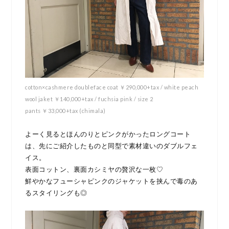
cotton×cashmere doubleface coat ￥290,000+tax / white peach
wool jaket ￥140,000+tax / fuchsia pink / size 2
pants ￥33,000+tax (chimala)
よーく見るとほんのりとピンクがかったロングコート
は、先にご紹介したものと同型で素材違いのダブルフェ
イス。
表面コットン、裏面カシミヤの贅沢な一枚♡
鮮やかなフューシャピンクのジャケットを挟んで毒のあ
るスタイリングも◎