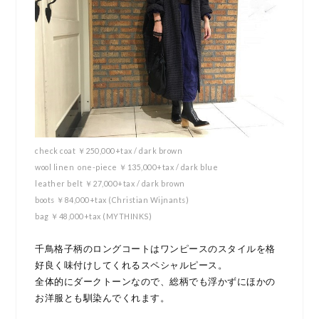
check coat ￥250,000+tax / dark brown
wool linen one-piece ￥135,000+tax / dark blue
leather belt ￥27,000+tax / dark brown
boots ￥84,000+tax (Christian Wijnants)
bag ￥48,000+tax (MYTHINKS)
千鳥格子柄のロングコートはワンピースのスタイルを格
好良く味付けしてくれるスペシャルピース。
全体的にダークトーンなので、総柄でも浮かずにほかの
お洋服とも馴染んでくれます。