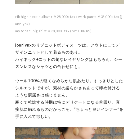
rib high neck pullover ￥28,000+tax / work pants ￥38,000+tax (j
onnlynx)
my tensel big shirt ￥38,000+tax (MYTHINKS)
jonnlynxのリブニットボディスーツは、アウトにしてデ
ザインニットとして着るものあり。
ハイネック+ニットの旬なレイヤリングはもちろん、シー
ズンレスなシャツとの合わせにも。
ウール100%の軽くなめらかな肌あたり。すっきりとした
シルエットですが、素材の柔らかさもあって締め付ける
ような窮屈さは感じません。
寒くて乾燥する時期は特にデリケートになる首回り。直
接肌に触れるものだからこそ、“ちょっと良いインナー”を
手に入れて欲しい。