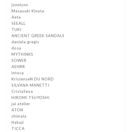
jonnlynx
Masayuki Kinuta
Aeta
SEEALL
TUKI
ANCIENT GREEK SANDALS
daniela gregis
dosa
MYTHINKS
SOWER
AEHRR
intoca
KristenseN DU NORD
SILVANA MANETTI
CristaSeya
HIROMI TSUYOSHI
jai atelier
ATON
chimala
Hakuji
TICCA