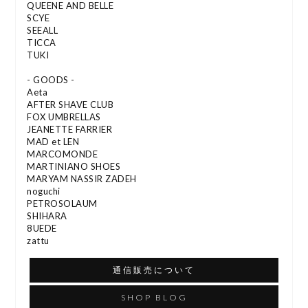
QUEENE AND BELLE
SCYE
SEEALL
TICCA
TUKI
- GOODS -
Aeta
AFTER SHAVE CLUB
FOX UMBRELLAS
JEANETTE FARRIER
MAD et LEN
MARCOMONDE
MARTINIANO SHOES
MARYAM NASSIR ZADEH
noguchi
PETROSOLAUM
SHIHARA
8UEDE
zattu
通信販売について
SHOP BLOG