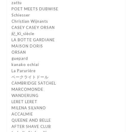
zattu
POET MEETS DUBWISE
Schiesser
Christian Wijnants
CASEY CASEY ORSAN
紀_Ki_siècle
LA BOTTE GARDIANE
MAISON DORIS
ORSAN
guepard
kanako ochiai
La Parurière
ベークライトドール
CAMBRIDGE SATCHEL
MARCOMONDE
WANDERUNG
LERET LERET
MILENA SILVANO
ACCALMIE
QUEENE AND BELLE
AFTER SHAVE CLUB