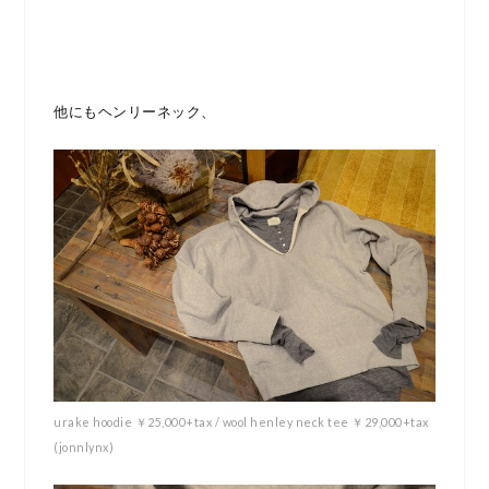
他にもヘンリーネック、
urake hoodie ￥25,000+tax / wool henley neck tee ￥29,000+tax
(jonnlynx)