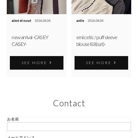
aimé et noué
2026.08.04
antie
2026.08.04
new arrival -CASEY
emic:etic / puff sleeve
CASEY-
blouse 8.8(sat)-
SEE MORE
SEE MORE
Contact
お名前
メールアドレス