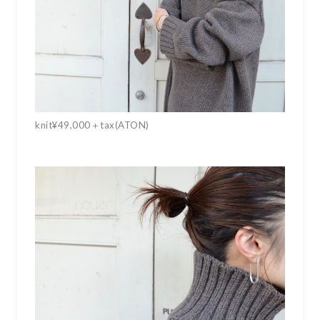
knit¥49,000＋tax(ATON)