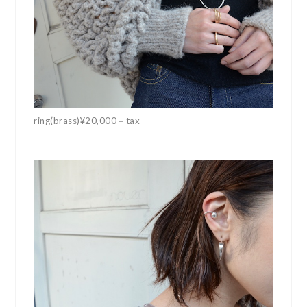
ring(brass)¥20,000＋tax