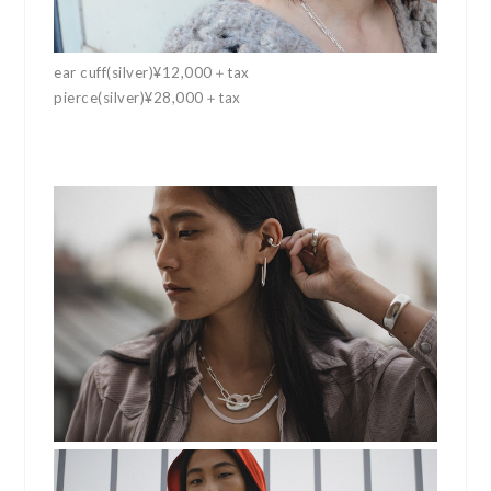
ear cuff(silver)¥12,000＋tax
pierce(silver)¥28,000＋tax