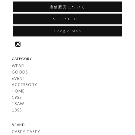
通信販売について
SHOP BLOG
Google Map
CATEGORY
WEAR
GOODS
EVENT
ACCESSORY
HOME
19SS
18AW
18SS
BRAND
CASEY CASEY