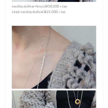
necklace(silver×brass)¥18,000＋tax
chain necklace(silver)¥25,000＋tax