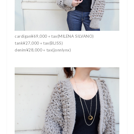
cardigan¥69,000＋tax(MILENA SILVANO)
tank¥27,000＋tax(BLISS)
denim¥28,000＋tax(jonnlynx)