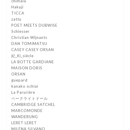
chimala
Hakuji
TICCA
zattu
POET MEETS DUBWISE
Schiesser
Christian Wijnants
DAN TOMIMATSU
CASEY CASEY ORSAN
紀_Ki_siècle
LA BOTTE GARDIANE
MAISON DORIS
ORSAN
guepard
kanako ochiai
La Parurière
ベークライトドール
CAMBRIDGE SATCHEL
MARCOMONDE
WANDERUNG
LERET LERET
MILENA SILVANO