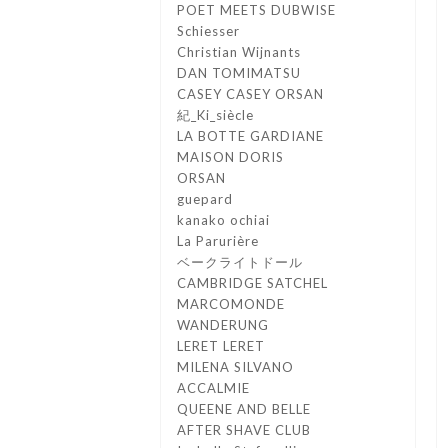
POET MEETS DUBWISE
Schiesser
Christian Wijnants
DAN TOMIMATSU
CASEY CASEY ORSAN
紀_Ki_siècle
LA BOTTE GARDIANE
MAISON DORIS
ORSAN
guepard
kanako ochiai
La Parurière
ベークライトドール
CAMBRIDGE SATCHEL
MARCOMONDE
WANDERUNG
LERET LERET
MILENA SILVANO
ACCALMIE
QUEENE AND BELLE
AFTER SHAVE CLUB