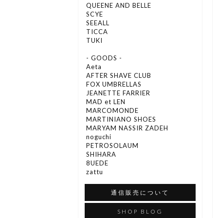
QUEENE AND BELLE
SCYE
SEEALL
TICCA
TUKI
- GOODS -
Aeta
AFTER SHAVE CLUB
FOX UMBRELLAS
JEANETTE FARRIER
MAD et LEN
MARCOMONDE
MARTINIANO SHOES
MARYAM NASSIR ZADEH
noguchi
PETROSOLAUM
SHIHARA
8UEDE
zattu
通信販売について
SHOP BLOG