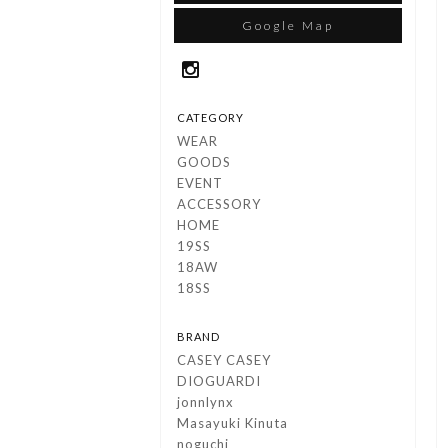
Google Map
CATEGORY
WEAR
GOODS
EVENT
ACCESSORY
HOME
19SS
18AW
18SS
BRAND
CASEY CASEY
DIOGUARDI
jonnlynx
Masayuki Kinuta
noguchi