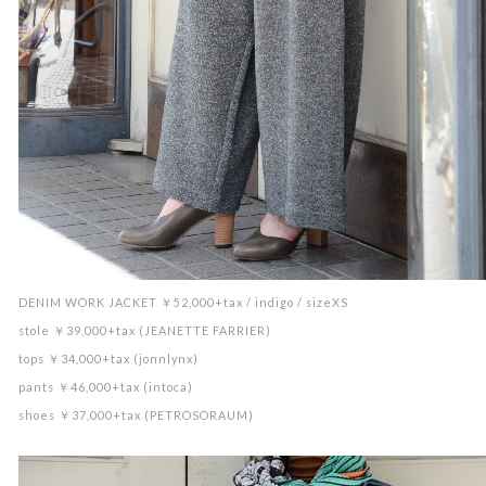
DENIM WORK JACKET ￥52,000+tax / indigo / sizeXS
stole ￥39,000+tax (JEANETTE FARRIER)
tops ￥34,000+tax (jonnlynx)
pants ￥46,000+tax (intoca)
shoes ￥37,000+tax (PETROSORAUM)