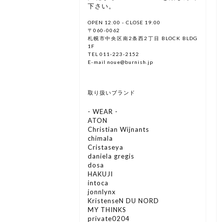
下さい。
OPEN 12:00 - CLOSE 19:00
〒060-0062
札幌市中央区南2条西2丁目 BLOCK BLDG
1F
TEL 011-223-2152
E-mail noue@burnish.jp
取り扱いブランド
- WEAR -
ATON
Christian Wijnants
chimala
Cristaseya
daniela gregis
dosa
HAKUJI
intoca
jonnlynx
KristenseN DU NORD
MY THINKS
private0204