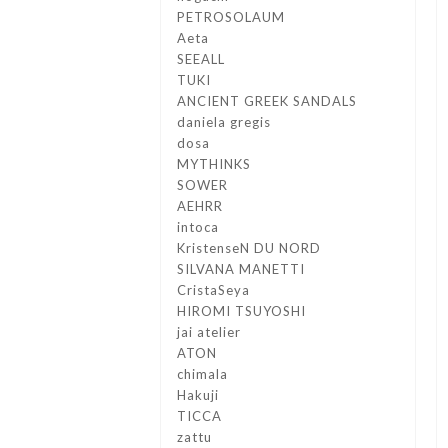
PETROSOLAUM
Aeta
SEEALL
TUKI
ANCIENT GREEK SANDALS
daniela gregis
dosa
MYTHINKS
SOWER
AEHRR
intoca
KristenseN DU NORD
SILVANA MANETTI
CristaSeya
HIROMI TSUYOSHI
jai atelier
ATON
chimala
Hakuji
TICCA
zattu