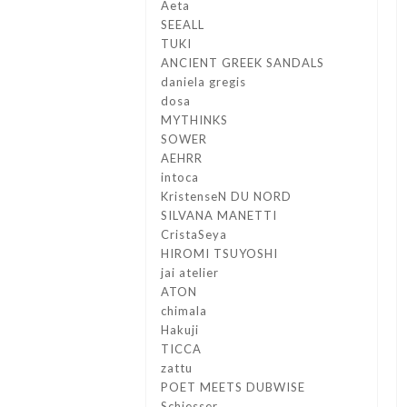
Aeta
SEEALL
TUKI
ANCIENT GREEK SANDALS
daniela gregis
dosa
MYTHINKS
SOWER
AEHRR
intoca
KristenseN DU NORD
SILVANA MANETTI
CristaSeya
HIROMI TSUYOSHI
jai atelier
ATON
chimala
Hakuji
TICCA
zattu
POET MEETS DUBWISE
Schiesser