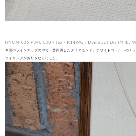
NNON-036 ¥340,000＋tax / K14WG / DomeCut Dia (Milky W
今回のラインナップの中で一番白濁したダイアモンド。ホワイトゴールドのチ
タイリングがお好きな方にぜひ。