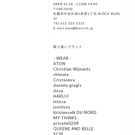
OPEN 12:00 - CLOSE 19:00
〒060-0062
札幌市中央区南2条西2丁目 BLOCK BLDG
1F
TEL 011-223-2152
E-mail noue@burnish.jp
取り扱いブランド
- WEAR -
ATON
Christian Wijnants
chimala
Cristaseya
daniela gregis
dosa
HAKUJI
intoca
jonnlynx
KristenseN DU NORD
MY THINKS
private0204
QUEENE AND BELLE
SCYE