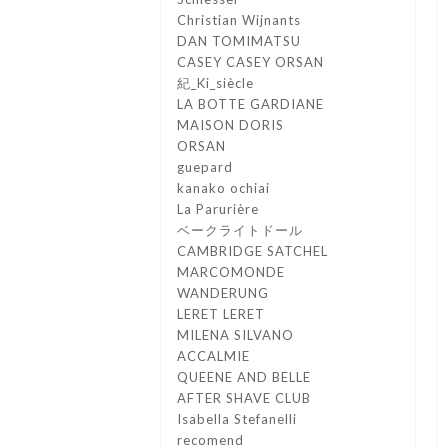
Christian Wijnants
DAN TOMIMATSU
CASEY CASEY ORSAN
紀_Ki_siècle
LA BOTTE GARDIANE
MAISON DORIS
ORSAN
guepard
kanako ochiai
La Parurière
ベークライトドール
CAMBRIDGE SATCHEL
MARCOMONDE
WANDERUNG
LERET LERET
MILENA SILVANO
ACCALMIE
QUEENE AND BELLE
AFTER SHAVE CLUB
Isabella Stefanelli
recomend