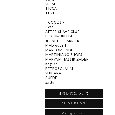
SEEALL
TICCA
TUKI
- GOODS -
Aeta
AFTER SHAVE CLUB
FOX UMBRELLAS
JEANETTE FARRIER
MAD et LEN
MARCOMONDE
MARTINIANO SHOES
MARYAM NASSIR ZADEH
noguchi
PETROSOLAUM
SHIHARA
8UEDE
zattu
通信販売について
SHOP BLOG
Google Map