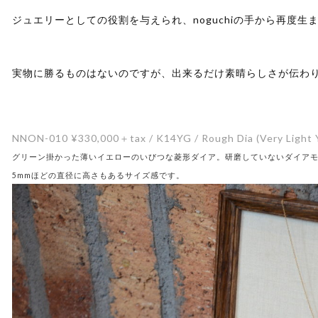
ジュエリーとしての役割を与えられ、noguchiの手から再度
実物に勝るものはないのですが、出来るだけ素晴らしさが伝わ
NNON-010 ¥330,000＋tax / K14YG / Rough Dia (Very Light 
グリーン掛かった薄いイエローのいびつな菱形ダイア。研磨していないダイア
5mmほどの直径に高さもあるサイズ感です。