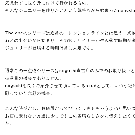
気負わずに長く身に付けて行かれるもの。
そんなジュエリーを作りたいという気持ちから始まったnoguch
The oneのシリーズは通常のコレクションラインとは違う一点
石との出会いから始まり、その後デザイナーが生み落す時期が
ジュエリーが登場する時期は常に未定です。
通常この一点物シリーズはnoguchi直営店のみでのお取り扱い
披露目の機会がありません。
noguchiを長くご紹介させて頂いているnouéとして、いつ
願っていた念願の機会。
こんな時期だし、お値段だってびっくりさせちゃうよねと思い
お店に来れない方達に少しでもこの素晴らしさをお伝えしたく
た。