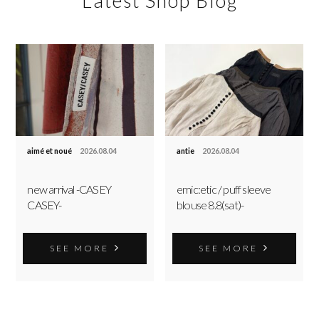
Latest Shop Blog
aimé et noué
2026.08.04
antie
2026.08.04
new arrival -CASEY
emic:etic / puff sleeve
CASEY-
blouse 8.8(sat)-
SEE MORE
SEE MORE