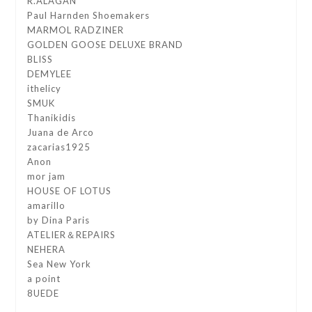
R.ALAGAN
Paul Harnden Shoemakers
MARMOL RADZINER
GOLDEN GOOSE DELUXE BRAND
BLISS
DEMYLEE
ithelicy
SMUK
Thanikidis
Juana de Arco
zacarias1925
Anon
mor jam
HOUSE OF LOTUS
amarillo
by Dina Paris
ATELIER＆REPAIRS
NEHERA
Sea New York
a point
8UEDE