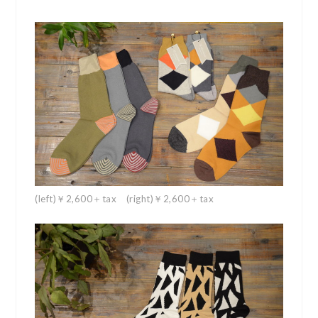
(left)￥2,600＋tax (right)￥2,600＋tax