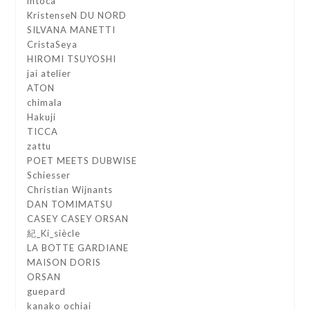
intoca
KristenseN DU NORD
SILVANA MANETTI
CristaSeya
HIROMI TSUYOSHI
jai atelier
ATON
chimala
Hakuji
TICCA
zattu
POET MEETS DUBWISE
Schiesser
Christian Wijnants
DAN TOMIMATSU
CASEY CASEY ORSAN
紀_Ki_siècle
LA BOTTE GARDIANE
MAISON DORIS
ORSAN
guepard
kanako ochiai