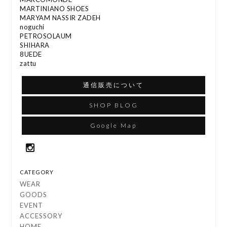
MARTINIANO SHOES
MARYAM NASSIR ZADEH
noguchi
PETROSOLAUM
SHIHARA
8UEDE
zattu
通信販売について
SHOP BLOG
Google Map
CATEGORY
WEAR
GOODS
EVENT
ACCESSORY
HOME