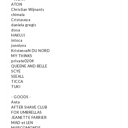
ATON
Christian Wijnants
chimala
Cristaseya
daniela gregis
dosa
HAKUJI
intoca
jonnlynx
KristenseN DU NORD
MY THINKS
private0204
QUEENE AND BELLE
SCYE
SEEALL
TICCA
TUKI
- GOODS -
Aeta
AFTER SHAVE CLUB
FOX UMBRELLAS
JEANETTE FARRIER
MAD et LEN
MARCOMONDE