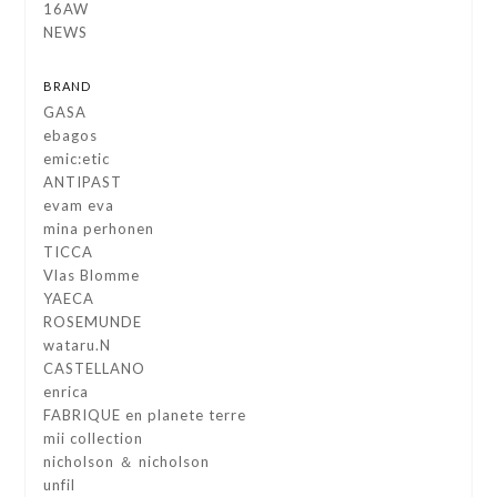
16AW
NEWS
BRAND
GASA
ebagos
emic:etic
ANTIPAST
evam eva
mina perhonen
TICCA
Vlas Blomme
YAECA
ROSEMUNDE
wataru.N
CASTELLANO
enrica
FABRIQUE en planete terre
mii collection
nicholson ＆ nicholson
unfil