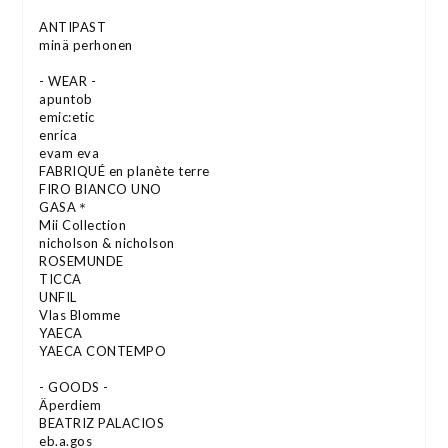
ANTIPAST
minä perhonen
- WEAR -
apuntob
emic:etic
enrica
evam eva
FABRIQUÉ en planète terre
FIRO BIANCO UNO
GASA＊
Mii Collection
nicholson & nicholson
ROSEMUNDE
TICCA
UNFIL
Vlas Blomme
YAECA
YAECA CONTEMPO
- GOODS -
Äperdiem
BEATRIZ PALACIOS
eb.a.gos