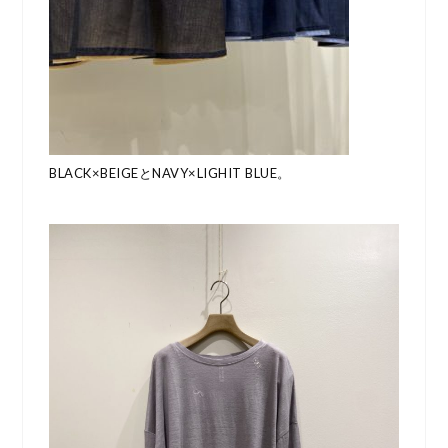
BLACK×BEIGEとNAVY×LIGHIT BLUE。