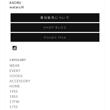
KAORU
wataru.N
通信販売について
SHOP BLOG
Google Map
CATEGORY
WEAR
EVENT
GOODS
ACCESSORY
HOME
19SS
18SS
17FW
17SS