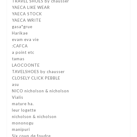
TRAVEL SHOES by chausser
YAECA LIKE WEAR
YAECA STOCK
YAECA WRITE
gasa*grue
Harikae
evam eva vie
:CAFCA
a point etc
tamas
LAOCOONTE
TAVELSHOES by chausser
CLOSELY CLICK PEBBLE
asu
NICO nicholson & nicholson
Vialis
mature ha.
leur logette
nicholson & nicholson
mononogu
manipuri
Six coup de foudre