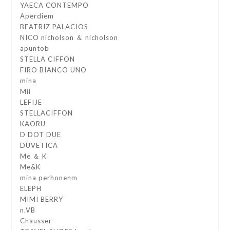
YAECA CONTEMPO
Aperdiem
BEATRIZ PALACIOS
NICO nicholson ＆ nicholson
apuntob
STELLA CIFFON
FIRO BIANCO UNO
mina
Mii
LEFIJE
STELLACIFFON
KAORU
D DOT DUE
DUVETICA
Me ＆ K
Me&K
mina perhonenm
ELEPH
MIMI BERRY
n.VB
Chausser