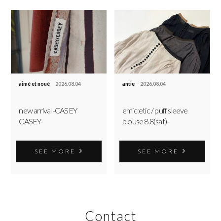
aimé et noué
2026.08.04
antie
2026.08.04
new arrival -CASEY
emic:etic / puff sleeve
CASEY-
blouse 8.8(sat)-
SEE MORE
SEE MORE
Contact