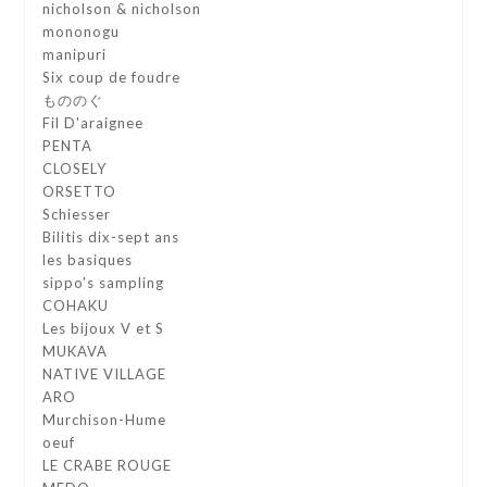
nicholson & nicholson
mononogu
manipuri
Six coup de foudre
もののぐ
Fil D'araignee
PENTA
CLOSELY
ORSETTO
Schiesser
Bilitis dix-sept ans
les basiques
sippo's sampling
COHAKU
Les bijoux V et S
MUKAVA
NATIVE VILLAGE
ARO
Murchison-Hume
oeuf
LE CRABE ROUGE