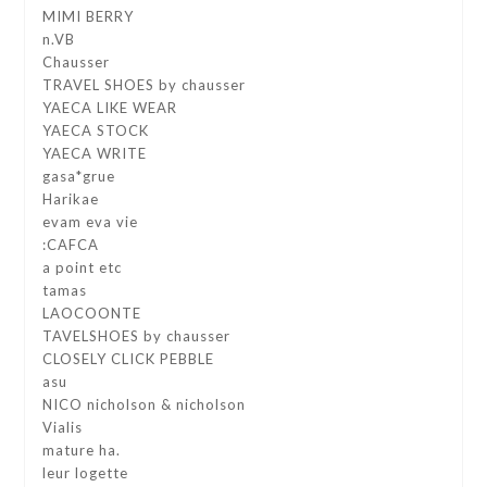
MIMI BERRY
n.VB
Chausser
TRAVEL SHOES by chausser
YAECA LIKE WEAR
YAECA STOCK
YAECA WRITE
gasa*grue
Harikae
evam eva vie
:CAFCA
a point etc
tamas
LAOCOONTE
TAVELSHOES by chausser
CLOSELY CLICK PEBBLE
asu
NICO nicholson & nicholson
Vialis
mature ha.
leur logette