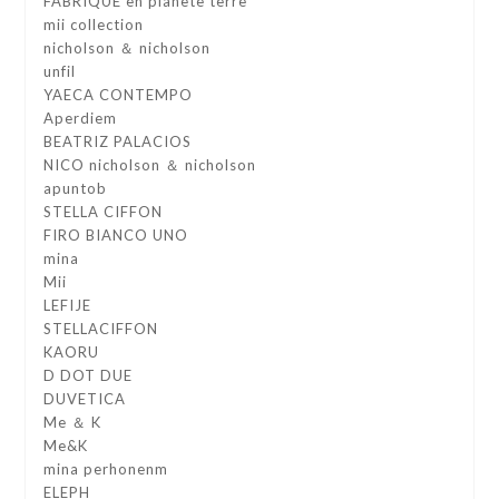
FABRIQUE en planete terre
mii collection
nicholson ＆ nicholson
unfil
YAECA CONTEMPO
Aperdiem
BEATRIZ PALACIOS
NICO nicholson ＆ nicholson
apuntob
STELLA CIFFON
FIRO BIANCO UNO
mina
Mii
LEFIJE
STELLACIFFON
KAORU
D DOT DUE
DUVETICA
Me ＆ K
Me&K
mina perhonenm
ELEPH