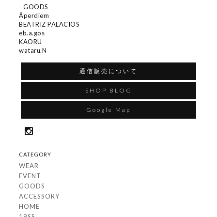
- GOODS -
Äperdiem
BEATRIZ PALACIOS
eb.a.gos
KAORU
wataru.N
通信販売について
SHOP BLOG
Google Map
CATEGORY
WEAR
EVENT
GOODS
ACCESSORY
HOME
19SS