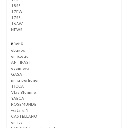
18SS
17FW
17SS
16AW
NEWS
BRAND
ebagos
emic:etic
ANTIPAST
evam eva
GASA
mina perhonen
TICCA
Vlas Blomme
YAECA
ROSEMUNDE
wataru.N
CASTELLANO
enrica