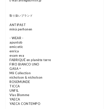
E-mail antie@burnish.jp
取り扱いブランド
ANTIPAST
minä perhonen
- WEAR -
apuntob
emic:etic
enrica
evam eva
FABRIQUÉ en planète terre
FIRO BIANCO UNO
GASA＊
Mii Collection
nicholson & nicholson
ROSEMUNDE
TICCA
UNFIL
Vlas Blomme
YAECA
YAECA CONTEMPO