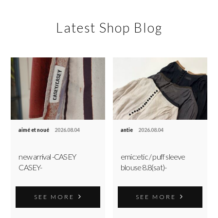
Latest Shop Blog
aimé et noué
2026.08.04
antie
2026.08.04
new arrival -CASEY
emic:etic / puff sleeve
CASEY-
blouse 8.8(sat)-
SEE MORE
SEE MORE