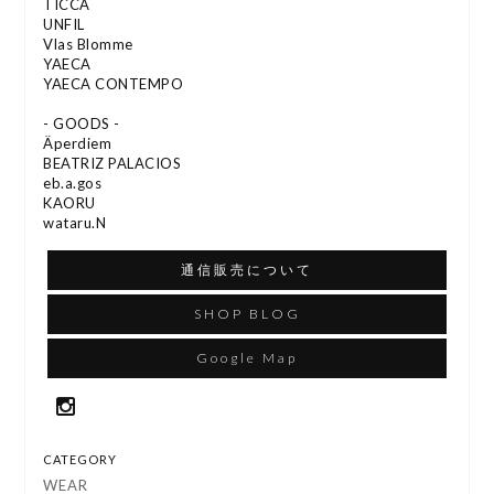
TICCA
UNFIL
Vlas Blomme
YAECA
YAECA CONTEMPO
- GOODS -
Äperdiem
BEATRIZ PALACIOS
eb.a.gos
KAORU
wataru.N
通信販売について
SHOP BLOG
Google Map
CATEGORY
WEAR