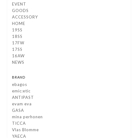
EVENT
GOODS
ACCESSORY
HOME
19SS
18SS
17FW
17SS
16AW
NEWS
BRAND
ebagos
emic:etic
ANTIPAST
evam eva
GASA
mina perhonen
TICCA
Vlas Blomme
YAECA