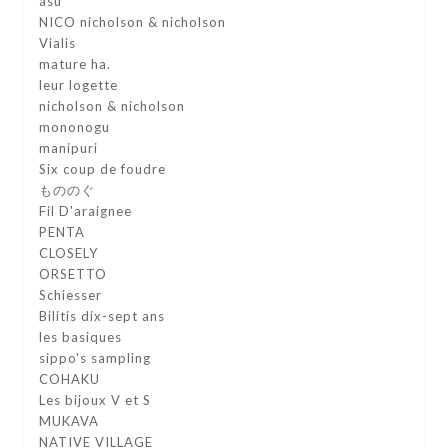
asu
NICO nicholson & nicholson
Vialis
mature ha.
leur logette
nicholson & nicholson
mononogu
manipuri
Six coup de foudre
もののぐ
Fil D'araignee
PENTA
CLOSELY
ORSETTO
Schiesser
Bilitis dix-sept ans
les basiques
sippo's sampling
COHAKU
Les bijoux V et S
MUKAVA
NATIVE VILLAGE