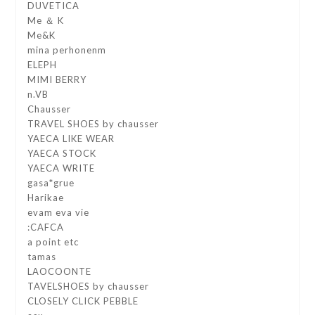
DUVETICA
Me ＆ K
Me&K
mina perhonenm
ELEPH
MIMI BERRY
n.VB
Chausser
TRAVEL SHOES by chausser
YAECA LIKE WEAR
YAECA STOCK
YAECA WRITE
gasa*grue
Harikae
evam eva vie
:CAFCA
a point etc
tamas
LAOCOONTE
TAVELSHOES by chausser
CLOSELY CLICK PEBBLE