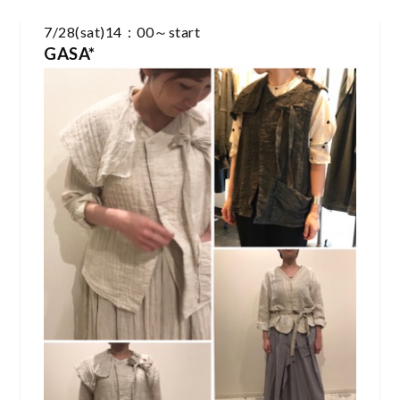
7/28(sat)14：00～start
GASA*