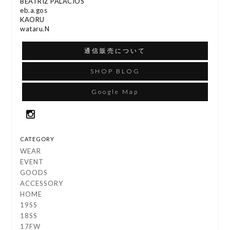
BEATRIZ PALACIOS
eb.a.gos
KAORU
wataru.N
通信販売について
SHOP BLOG
Google Map
CATEGORY
WEAR
EVENT
GOODS
ACCESSORY
HOME
19SS
18SS
17FW