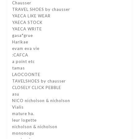
Chausser
TRAVEL SHOES by chausser
YAECA LIKE WEAR
YAECA STOCK
YAECA WRITE
gasa*grue
Harikae
evam eva vie
:CAFCA
a point etc
tamas
LAOCOONTE
TAVELSHOES by chausser
CLOSELY CLICK PEBBLE
asu
NICO nicholson & nicholson
Vialis
mature ha.
leur logette
nicholson & nicholson
mononogu