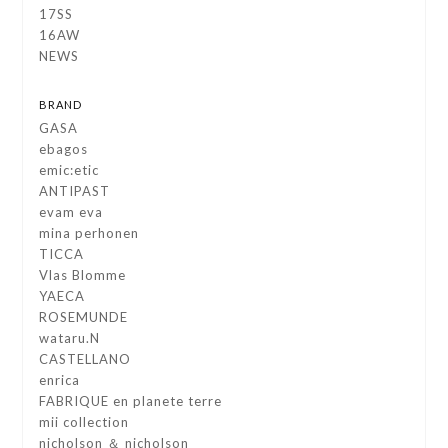
17SS
16AW
NEWS
BRAND
GASA
ebagos
emic:etic
ANTIPAST
evam eva
mina perhonen
TICCA
Vlas Blomme
YAECA
ROSEMUNDE
wataru.N
CASTELLANO
enrica
FABRIQUE en planete terre
mii collection
nicholson ＆ nicholson