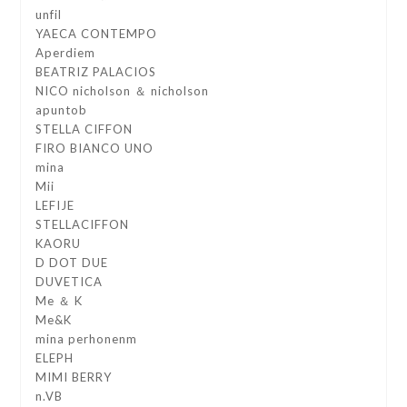
unfil
YAECA CONTEMPO
Aperdiem
BEATRIZ PALACIOS
NICO nicholson ＆ nicholson
apuntob
STELLA CIFFON
FIRO BIANCO UNO
mina
Mii
LEFIJE
STELLACIFFON
KAORU
D DOT DUE
DUVETICA
Me ＆ K
Me&K
mina perhonenm
ELEPH
MIMI BERRY
n.VB