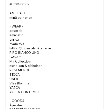
取り扱いブランド
ANTIPAST
minä perhonen
- WEAR -
apuntob
emic:etic
enrica
evam eva
FABRIQUÉ en planète terre
FIRO BIANCO UNO
GASA＊
Mii Collection
nicholson & nicholson
ROSEMUNDE
TICCA
UNFIL
Vlas Blomme
YAECA
YAECA CONTEMPO
- GOODS -
Äperdiem