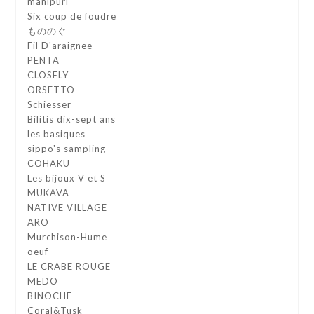
manipuri
Six coup de foudre
もののぐ
Fil D'araignee
PENTA
CLOSELY
ORSETTO
Schiesser
Bilitis dix-sept ans
les basiques
sippo's sampling
COHAKU
Les bijoux V et S
MUKAVA
NATIVE VILLAGE
ARO
Murchison-Hume
oeuf
LE CRABE ROUGE
MEDO
BINOCHE
Coral&Tusk