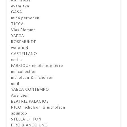
ANTIPAST
evam eva
GASA
mina perhonen
TICCA
Vlas Blomme
YAECA
ROSEMUNDE
wataru.N
CASTELLANO
enrica
FABRIQUE en planete terre
mii collection
nicholson ＆ nicholson
unfil
YAECA CONTEMPO
Aperdiem
BEATRIZ PALACIOS
NICO nicholson ＆ nicholson
apuntob
STELLA CIFFON
FIRO BIANCO UNO