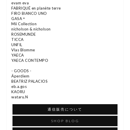
evam eva
FABRIQUÉ en planète terre
FIRO BIANCO UNO
GASA＊
Mii Collection
nicholson & nicholson
ROSEMUNDE
TICCA
UNFIL
Vlas Blomme
YAECA
YAECA CONTEMPO
- GOODS -
Äperdiem
BEATRIZ PALACIOS
eb.a.gos
KAORU
wataru.N
通信販売について
SHOP BLOG