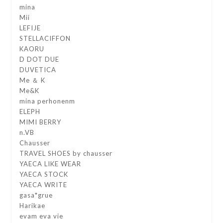
mina
Mii
LEFIJE
STELLACIFFON
KAORU
D DOT DUE
DUVETICA
Me ＆ K
Me&K
mina perhonenm
ELEPH
MIMI BERRY
n.VB
Chausser
TRAVEL SHOES by chausser
YAECA LIKE WEAR
YAECA STOCK
YAECA WRITE
gasa*grue
Harikae
evam eva vie