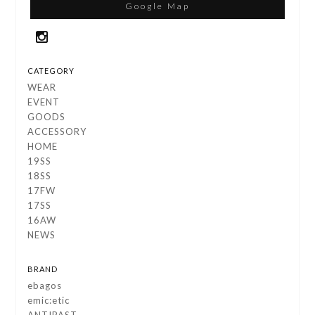
Google Map
CATEGORY
WEAR
EVENT
GOODS
ACCESSORY
HOME
19SS
18SS
17FW
17SS
16AW
NEWS
BRAND
ebagos
emic:etic