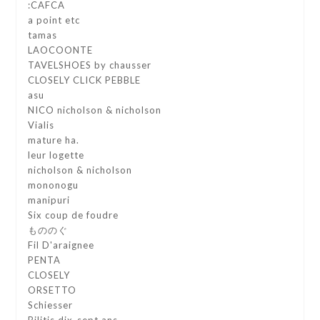
:CAFCA
a point etc
tamas
LAOCOONTE
TAVELSHOES by chausser
CLOSELY CLICK PEBBLE
asu
NICO nicholson & nicholson
Vialis
mature ha.
leur logette
nicholson & nicholson
mononogu
manipuri
Six coup de foudre
もののぐ
Fil D'araignee
PENTA
CLOSELY
ORSETTO
Schiesser