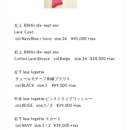
左上 Billitis dix-sept ans
Lace Coat
col.NavyBlue / Ivory size.36 ¥45,000 +tax
右上 Billitis dix-sept ans
Cotton Lace Blouse col.Beige size.36 ¥28,000 +tax
左下 leur logette
チュールモチーフ刺繍ブラウス
col.BLACK size.1 ¥49,000 +tax
中央 leur logette ピンストライプワッシャー
col.BEIGE size.1 / 2 ¥39,000 +tax
右下 leur logette スカート
col.NAVY size.1 / 2 ¥39,000 +tax