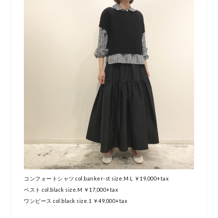
コンフォートシャツ col.banker-st size.M L ￥19,000+tax
ベスト col.black size.M ￥17,000+tax
ワンピース col.black size.1 ￥49,000+tax