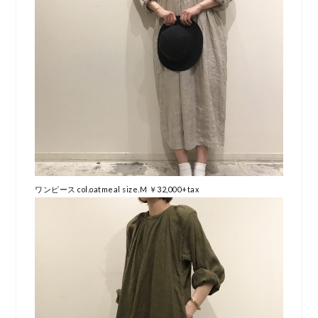
ワンピース col.oatmeal size.M ￥32,000+tax