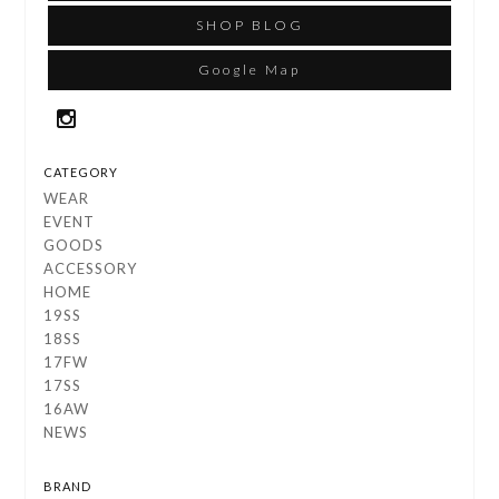
SHOP BLOG
Google Map
CATEGORY
WEAR
EVENT
GOODS
ACCESSORY
HOME
19SS
18SS
17FW
17SS
16AW
NEWS
BRAND