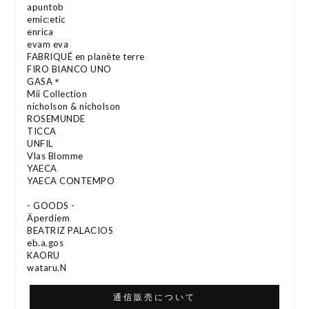
apuntob
emic:etic
enrica
evam eva
FABRIQUÉ en planète terre
FIRO BIANCO UNO
GASA＊
Mii Collection
nicholson & nicholson
ROSEMUNDE
TICCA
UNFIL
Vlas Blomme
YAECA
YAECA CONTEMPO
- GOODS -
Äperdiem
BEATRIZ PALACIOS
eb.a.gos
KAORU
wataru.N
通信販売について