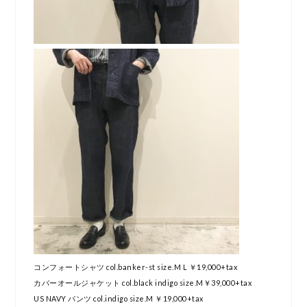
コンフォートシャツ col.banker-st size.M L ￥19,000+tax
カバーオールジャケット col.black indigo size.M￥39,000+tax
US NAVY パンツ col.indigo size.M ￥19,000+tax