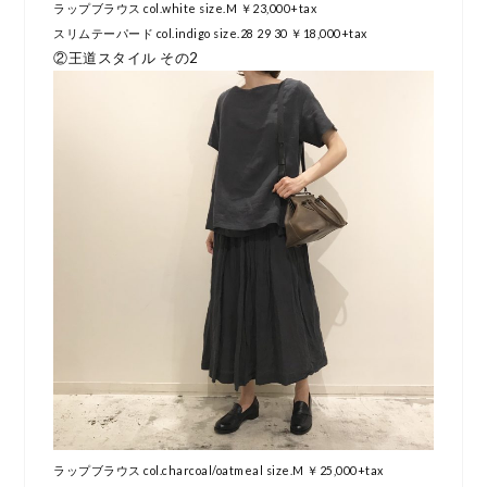
ラップブラウス col.white size.M ￥23,000+tax
スリムテーパード col.indigo size.28 29 30 ￥18,000+tax
②王道スタイル その2
ラップブラウス col.charcoal/oatmeal size.M ￥25,000+tax