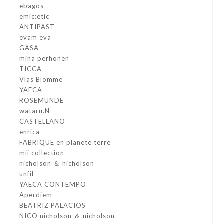
ebagos
emic:etic
ANTIPAST
evam eva
GASA
mina perhonen
TICCA
Vlas Blomme
YAECA
ROSEMUNDE
wataru.N
CASTELLANO
enrica
FABRIQUE en planete terre
mii collection
nicholson ＆ nicholson
unfil
YAECA CONTEMPO
Aperdiem
BEATRIZ PALACIOS
NICO nicholson ＆ nicholson