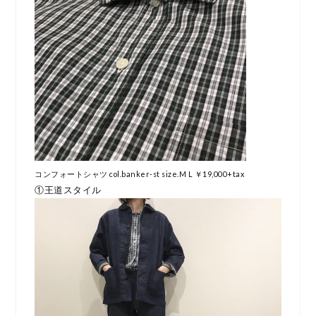
コンフォートシャツ col.banker-st size.M L ￥19,000+tax
①王道スタイル