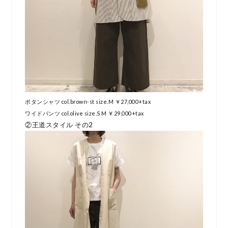
ボタンシャツ col.brown-st size.M ￥27,000+tax
ワイドパンツ col.olive size.S M ￥29,000+tax
②王道スタイル その2