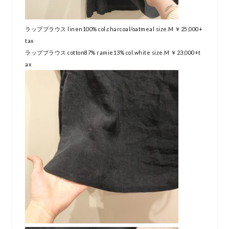
ラップブラウス linen100% col.charcoal/oatmeal size.M ￥25,000+
tax
ラップブラウス cotton87% ramie13% col.white size.M ￥23,000+t
ax