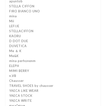
apuntob
STELLA CIFFON
FIRO BIANCO UNO
mina
Mii
LEFIJE
STELLACIFFON
KAORU
D DOT DUE
DUVETICA
Me ＆ K
Me&K
mina perhonenm
ELEPH
MIMI BERRY
n.VB
Chausser
TRAVEL SHOES by chausser
YAECA LIKE WEAR
YAECA STOCK
YAECA WRITE
gasa*grue