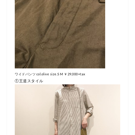
ワイドパンツ col.olive size.S M ￥29,000+tax
①王道スタイル