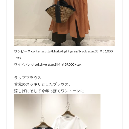
ワンピース col.teracotta/khaki/light grey/black size.38 ￥36,000
+tax
ワイドパンツ col.olive size.S M ￥29,000+tax
ラップブラウス
首元のスッキリとしたブラウス。
涼しげにそして今年っぽくワントーンに