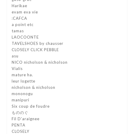
Harikae
evam eva vie
:CAFCA
a point etc
tamas
LAOCOONTE
TAVELSHOES by chausser
CLOSELY CLICK PEBBLE
asu
NICO nicholson & nicholson
Vialis
mature ha.
leur logette
nicholson & nicholson
mononogu
manipuri
Six coup de foudre
もののぐ
Fil D'araignee
PENTA
CLOSELY