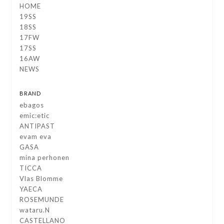
HOME
19SS
18SS
17FW
17SS
16AW
NEWS
BRAND
ebagos
emic:etic
ANTIPAST
evam eva
GASA
mina perhonen
TICCA
Vlas Blomme
YAECA
ROSEMUNDE
wataru.N
CASTELLANO