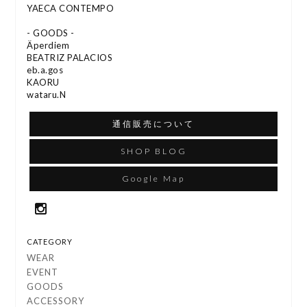
YAECA CONTEMPO
- GOODS -
Äperdiem
BEATRIZ PALACIOS
eb.a.gos
KAORU
wataru.N
通信販売について
SHOP BLOG
Google Map
CATEGORY
WEAR
EVENT
GOODS
ACCESSORY