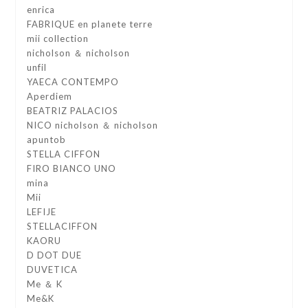
enrica
FABRIQUE en planete terre
mii collection
nicholson ＆ nicholson
unfil
YAECA CONTEMPO
Aperdiem
BEATRIZ PALACIOS
NICO nicholson ＆ nicholson
apuntob
STELLA CIFFON
FIRO BIANCO UNO
mina
Mii
LEFIJE
STELLACIFFON
KAORU
D DOT DUE
DUVETICA
Me ＆ K
Me&K