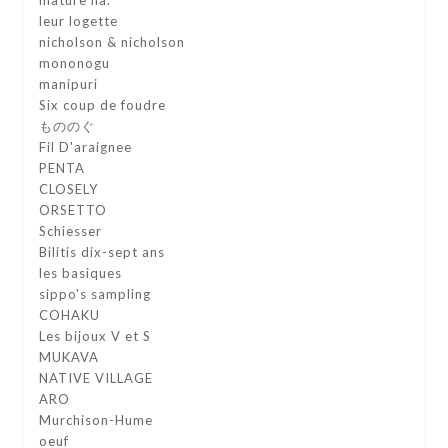
leur logette
nicholson & nicholson
mononogu
manipuri
Six coup de foudre
もののぐ
Fil D'araignee
PENTA
CLOSELY
ORSETTO
Schiesser
Bilitis dix-sept ans
les basiques
sippo's sampling
COHAKU
Les bijoux V et S
MUKAVA
NATIVE VILLAGE
ARO
Murchison-Hume
oeuf