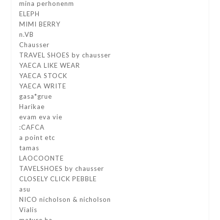
mina perhonenm
ELEPH
MIMI BERRY
n.VB
Chausser
TRAVEL SHOES by chausser
YAECA LIKE WEAR
YAECA STOCK
YAECA WRITE
gasa*grue
Harikae
evam eva vie
:CAFCA
a point etc
tamas
LAOCOONTE
TAVELSHOES by chausser
CLOSELY CLICK PEBBLE
asu
NICO nicholson & nicholson
Vialis
mature ha.