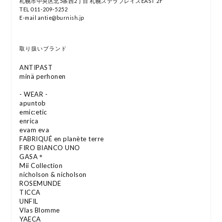
札幌市中央区北5条西2丁目 札幌ステラプレイスEAST 2F
TEL 011-209-5252
E-mail antie@burnish.jp
取り扱いブランド
ANTIPAST
minä perhonen
- WEAR -
apuntob
emic:etic
enrica
evam eva
FABRIQUÉ en planète terre
FIRO BIANCO UNO
GASA＊
Mii Collection
nicholson & nicholson
ROSEMUNDE
TICCA
UNFIL
Vlas Blomme
YAECA