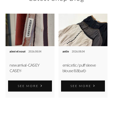
aimé et noué
2026.08.04
antie
2026.08.04
new arrival -CASEY
emic:etic / puff sleeve
CASEY-
blouse 8.8(sat)-
SEE MORE
SEE MORE