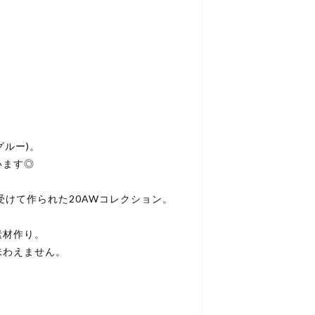
グルー)。
います◎
を受けて作られた20AWコレクション。
素材作り。
味わえません。