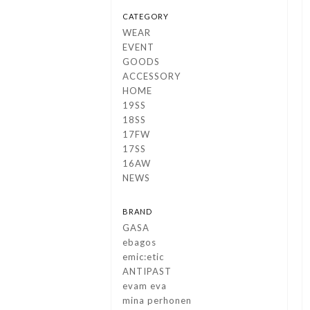
CATEGORY
WEAR
EVENT
GOODS
ACCESSORY
HOME
19SS
18SS
17FW
17SS
16AW
NEWS
BRAND
GASA
ebagos
emic:etic
ANTIPAST
evam eva
mina perhonen