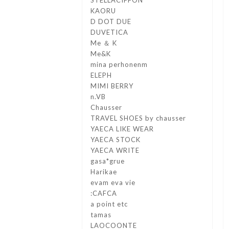
KAORU
D DOT DUE
DUVETICA
Me ＆ K
Me&K
mina perhonenm
ELEPH
MIMI BERRY
n.VB
Chausser
TRAVEL SHOES by chausser
YAECA LIKE WEAR
YAECA STOCK
YAECA WRITE
gasa*grue
Harikae
evam eva vie
:CAFCA
a point etc
tamas
LAOCOONTE