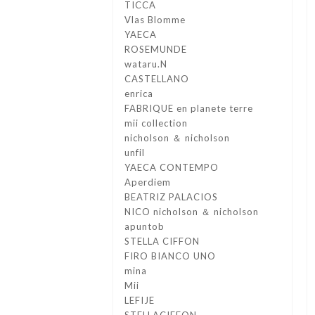
TICCA
Vlas Blomme
YAECA
ROSEMUNDE
wataru.N
CASTELLANO
enrica
FABRIQUE en planete terre
mii collection
nicholson ＆ nicholson
unfil
YAECA CONTEMPO
Aperdiem
BEATRIZ PALACIOS
NICO nicholson ＆ nicholson
apuntob
STELLA CIFFON
FIRO BIANCO UNO
mina
Mii
LEFIJE
STELLACIFFON