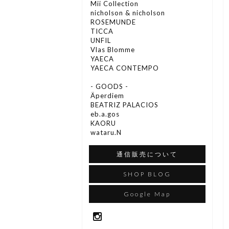
Mii Collection
nicholson & nicholson
ROSEMUNDE
TICCA
UNFIL
Vlas Blomme
YAECA
YAECA CONTEMPO
- GOODS -
Äperdiem
BEATRIZ PALACIOS
eb.a.gos
KAORU
wataru.N
通信販売について
SHOP BLOG
Google Map