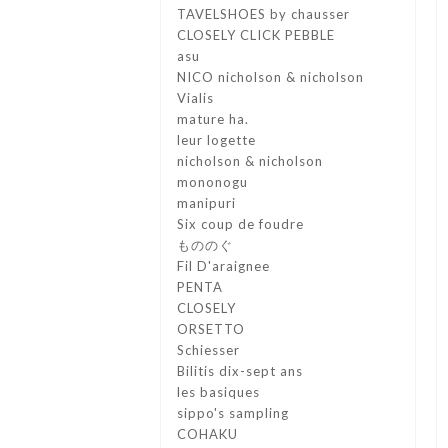
TAVELSHOES by chausser
CLOSELY CLICK PEBBLE
asu
NICO nicholson & nicholson
Vialis
mature ha.
leur logette
nicholson & nicholson
mononogu
manipuri
Six coup de foudre
もののぐ
Fil D'araignee
PENTA
CLOSELY
ORSETTO
Schiesser
Bilitis dix-sept ans
les basiques
sippo's sampling
COHAKU