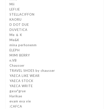
Mii
LEFIJE
STELLACIFFON
KAORU
D DOT DUE
DUVETICA
Me ＆ K
Me&K
mina perhonenm
ELEPH
MIMI BERRY
n.VB
Chausser
TRAVEL SHOES by chausser
YAECA LIKE WEAR
YAECA STOCK
YAECA WRITE
gasa*grue
Harikae
evam eva vie
:CAFCA