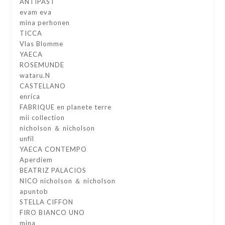
ANTIPAST
evam eva
mina perhonen
TICCA
Vlas Blomme
YAECA
ROSEMUNDE
wataru.N
CASTELLANO
enrica
FABRIQUE en planete terre
mii collection
nicholson ＆ nicholson
unfil
YAECA CONTEMPO
Aperdiem
BEATRIZ PALACIOS
NICO nicholson ＆ nicholson
apuntob
STELLA CIFFON
FIRO BIANCO UNO
mina