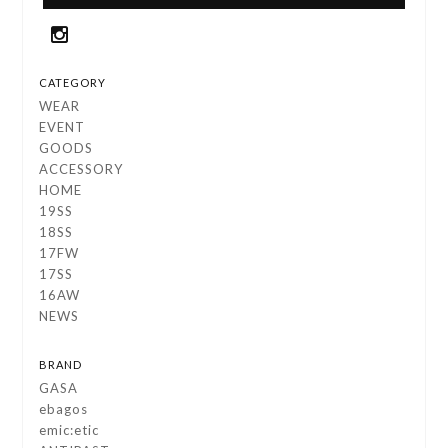
CATEGORY
WEAR
EVENT
GOODS
ACCESSORY
HOME
19SS
18SS
17FW
17SS
16AW
NEWS
BRAND
GASA
ebagos
emic:etic