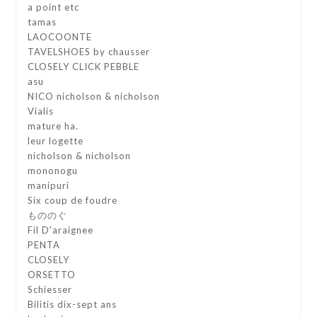
a point etc
tamas
LAOCOONTE
TAVELSHOES by chausser
CLOSELY CLICK PEBBLE
asu
NICO nicholson & nicholson
Vialis
mature ha.
leur logette
nicholson & nicholson
mononogu
manipuri
Six coup de foudre
もののぐ
Fil D'araignee
PENTA
CLOSELY
ORSETTO
Schiesser
Bilitis dix-sept ans