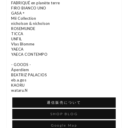
FABRIQUÉ en planète terre
FIRO BIANCO UNO
GASA＊
Mii Collection
nicholson & nicholson
ROSEMUNDE
TICCA
UNFIL
Vlas Blomme
YAECA
YAECA CONTEMPO
- GOODS -
Äperdiem
BEATRIZ PALACIOS
eb.a.gos
KAORU
wataru.N
通信販売について
SHOP BLOG
Google Map