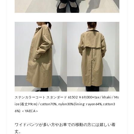
ステンカラーコート スタンダード 61502 ￥69,000+tax / khaki / Ms
ize(着丈99cm) / cotton70%, nylon30%(lining: rayon64%, cotton3
6%) ＜YAECA＞
ワイドパンツが多い方やお車での移動の方には嬉しい着
丈。