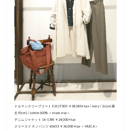
ドルマンスリーブコート E211T005 ￥38,000+tax / ivory / 2size(着
丈92cm) / cotton100% ＜evam eva＞
デニムジャケット 16-13W ￥24,000+tax
クリースド チノパンツ 60653 ￥36,000+tax ＜YAECA＞