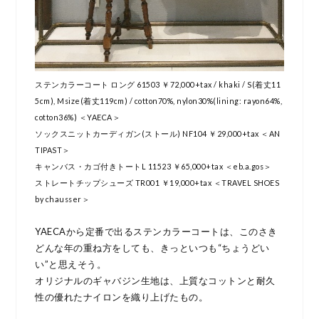
ステンカラーコート ロング 61503 ￥72,000+tax / khaki / S(着丈11
5cm), Msize(着丈119cm) / cotton70%, nylon30%(lining: rayon64%,
cotton36%) ＜YAECA＞
ソックスニットカーディガン(ストール) NF104 ￥29,000+tax ＜AN
TIPAST＞
キャンバス・カゴ付きトートL 11523 ￥65,000+tax ＜eb.a.gos＞
ストレートチップシューズ TR001 ￥19,000+tax ＜TRAVEL SHOES
by chausser＞
YAECAから定番で出るステンカラーコートは、このさき
どんな年の重ね方をしても、きっといつも“ちょうどい
い”と思えそう。
オリジナルのギャバジン生地は、上質なコットンと耐久
性の優れたナイロンを織り上げたもの。