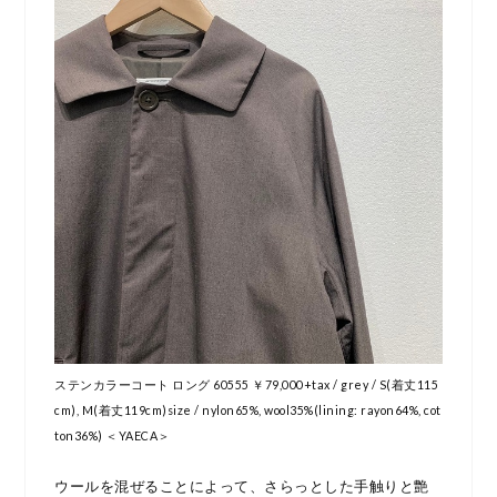
ステンカラーコート ロング 60555 ￥79,000+tax / grey / S(着丈115
cm), M(着丈119cm)size / nylon65%, wool35%(lining: rayon64%, cot
ton36%) ＜YAECA＞
ウールを混ぜることによって、さらっとした手触りと艶