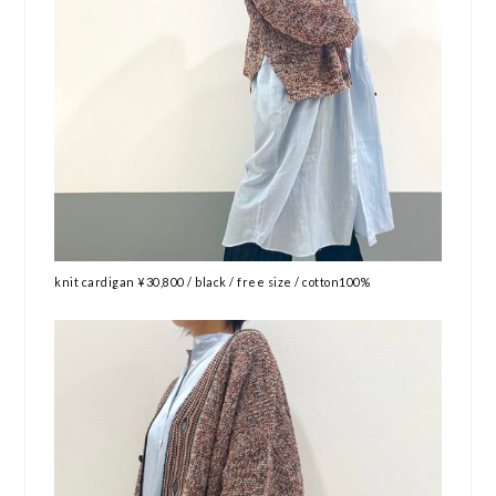
knit cardigan ¥30,800 / black / free size / cotton100%