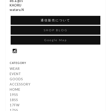
eb.a.gos
KAORU
wataru.N
通信販売について
SHOP BLOG
Google Map
CATEGORY
WEAR
EVENT
GOODS
ACCESSORY
HOME
19SS
18SS
17FW
17SS