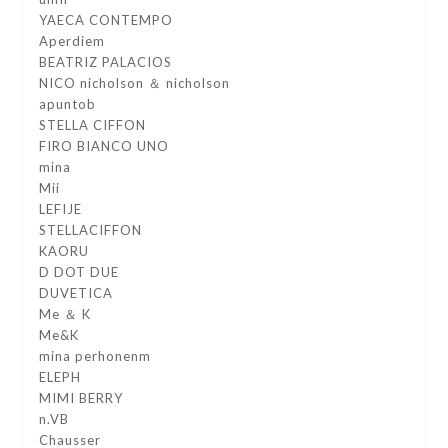
YAECA CONTEMPO
Aperdiem
BEATRIZ PALACIOS
NICO nicholson ＆ nicholson
apuntob
STELLA CIFFON
FIRO BIANCO UNO
mina
Mii
LEFIJE
STELLACIFFON
KAORU
D DOT DUE
DUVETICA
Me ＆ K
Me&K
mina perhonenm
ELEPH
MIMI BERRY
n.VB
Chausser