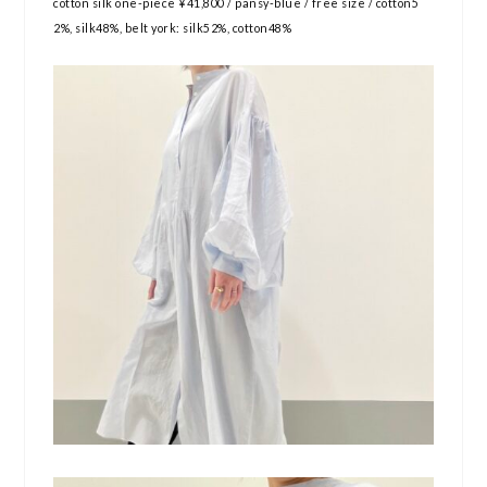
cotton silk one-piece ¥41,800 / pansy-blue / free size / cotton5
2%, silk48%, belt york: silk52%, cotton48%