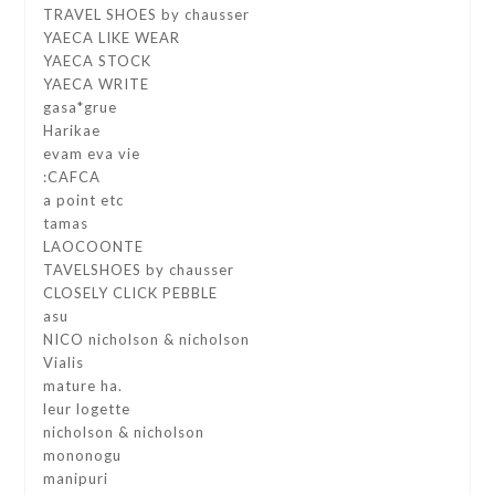
TRAVEL SHOES by chausser
YAECA LIKE WEAR
YAECA STOCK
YAECA WRITE
gasa*grue
Harikae
evam eva vie
:CAFCA
a point etc
tamas
LAOCOONTE
TAVELSHOES by chausser
CLOSELY CLICK PEBBLE
asu
NICO nicholson & nicholson
Vialis
mature ha.
leur logette
nicholson & nicholson
mononogu
manipuri