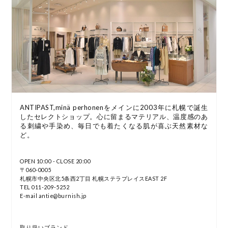
ANTIPAST,minä perhonenをメインに2003年に札幌で誕生
したセレクトショップ。心に留まるマテリアル、温度感のあ
る刺繍や手染め、毎日でも着たくなる肌が喜ぶ天然素材な
ど。
OPEN 10:00 - CLOSE 20:00
〒060-0005
札幌市中央区北5条西2丁目 札幌ステラプレイスEAST 2F
TEL 011-209-5252
E-mail antie@burnish.jp
取り扱いブランド