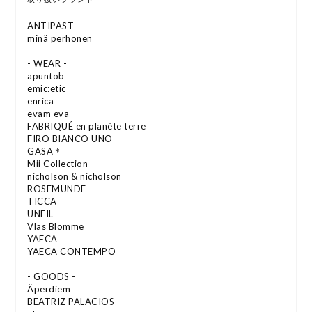
ANTIPAST
minä perhonen
- WEAR -
apuntob
emic:etic
enrica
evam eva
FABRIQUÉ en planète terre
FIRO BIANCO UNO
GASA＊
Mii Collection
nicholson & nicholson
ROSEMUNDE
TICCA
UNFIL
Vlas Blomme
YAECA
YAECA CONTEMPO
- GOODS -
Äperdiem
BEATRIZ PALACIOS