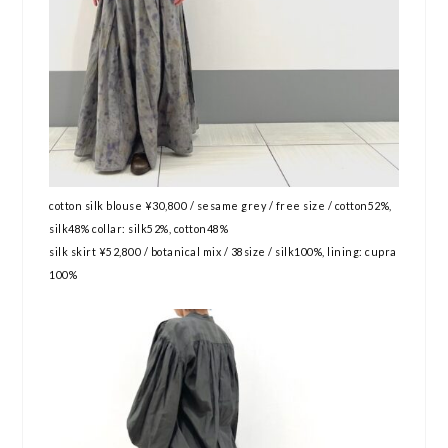
cotton silk blouse ¥30,800 / sesame grey / free size / cotton52%,
silk48% collar: silk52%, cotton48%
silk skirt ¥52,800 / botanical mix / 38size / silk100%, lining: cupra
100%