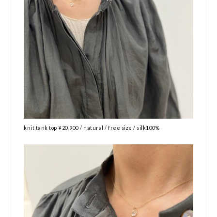
knit tank top ¥20,900 / natural / free size / silk100%