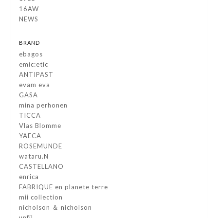
16AW
NEWS
BRAND
ebagos
emic:etic
ANTIPAST
evam eva
GASA
mina perhonen
TICCA
Vlas Blomme
YAECA
ROSEMUNDE
wataru.N
CASTELLANO
enrica
FABRIQUE en planete terre
mii collection
nicholson ＆ nicholson
unfil