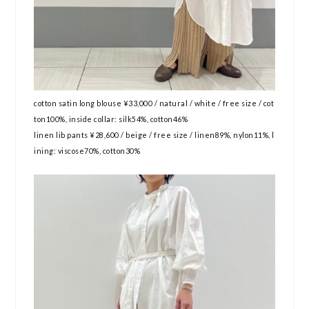
cotton satin long blouse ¥33,000 / natural / white / free size / cot
ton100%, inside collar: silk54%, cotton46%
linen lib pants ¥28,600 / beige / free size / linen89%, nylon11%, l
ining: viscose70%, cotton30%