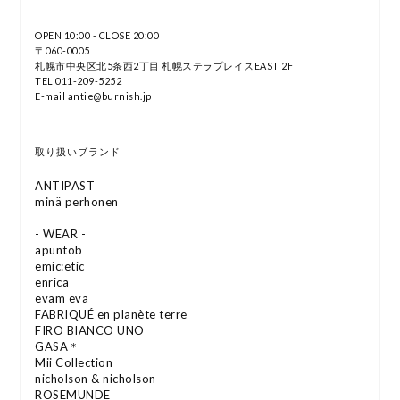
OPEN 10:00 - CLOSE 20:00
〒060-0005
札幌市中央区北5条西2丁目 札幌ステラプレイスEAST 2F
TEL 011-209-5252
E-mail antie@burnish.jp
取り扱いブランド
ANTIPAST
minä perhonen
- WEAR -
apuntob
emic:etic
enrica
evam eva
FABRIQUÉ en planète terre
FIRO BIANCO UNO
GASA＊
Mii Collection
nicholson & nicholson
ROSEMUNDE