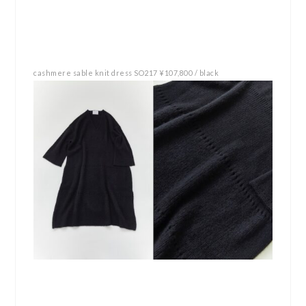
cashmere sable knit dress SO217 ¥107,800 / black