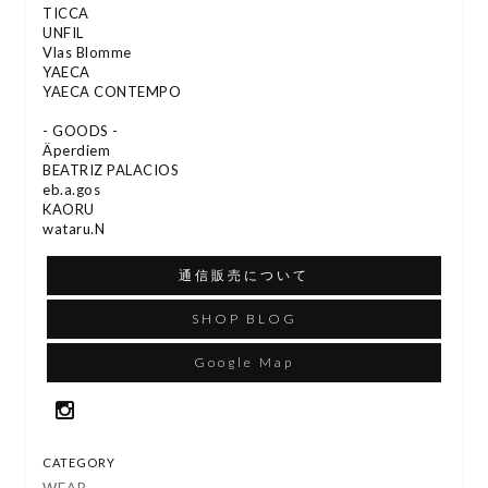
TICCA
UNFIL
Vlas Blomme
YAECA
YAECA CONTEMPO
- GOODS -
Äperdiem
BEATRIZ PALACIOS
eb.a.gos
KAORU
wataru.N
通信販売について
SHOP BLOG
Google Map
CATEGORY