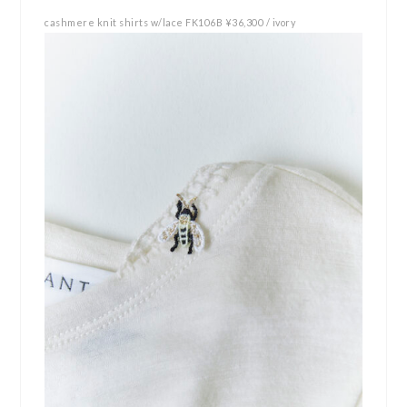
cashmere knit shirts w/lace FK106B ¥36,300 / ivory