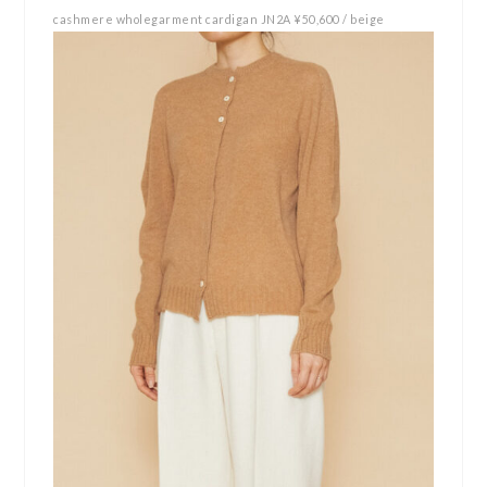
cashmere wholegarment cardigan JN2A ¥50,600 / beige