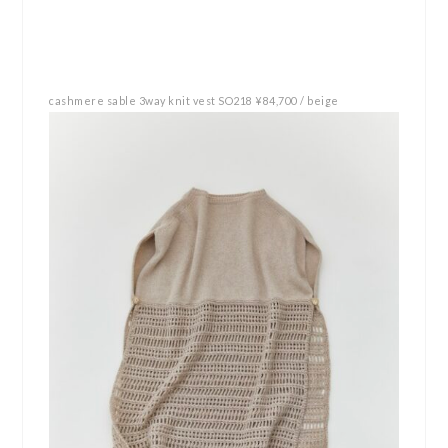
cashmere sable 3way knit vest SO218 ¥84,700 / beige