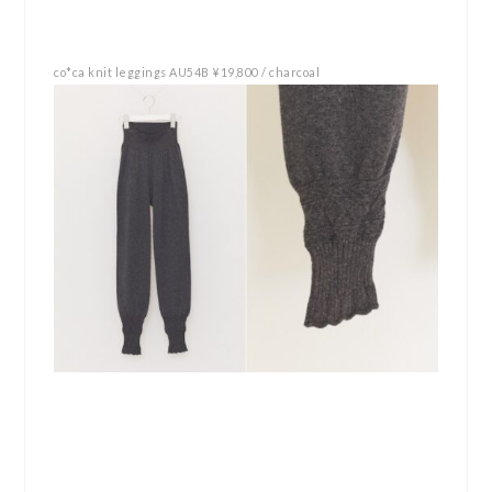
co*ca knit leggings AU54B ¥19,800 / charcoal