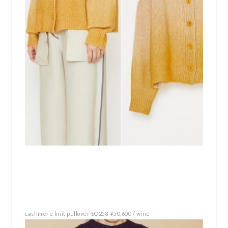
cashmere knit pullover SO258 ¥50,600 / wine