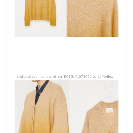
hand dyed cashmere cardigan FC428 ¥107,800 / beige*yellow