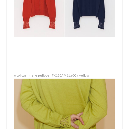
wool cashmere pullover FK130A ¥61,600 / yellow