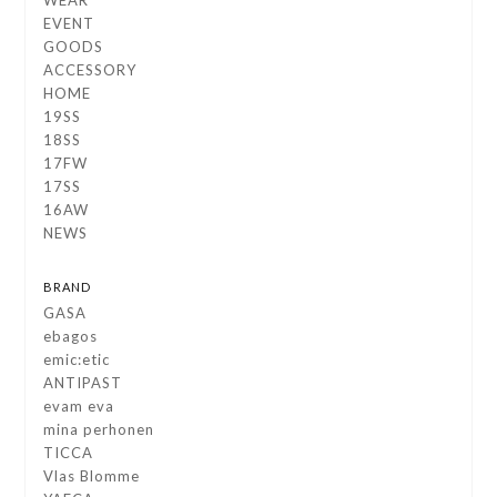
WEAR
EVENT
GOODS
ACCESSORY
HOME
19SS
18SS
17FW
17SS
16AW
NEWS
BRAND
GASA
ebagos
emic:etic
ANTIPAST
evam eva
mina perhonen
TICCA
Vlas Blomme