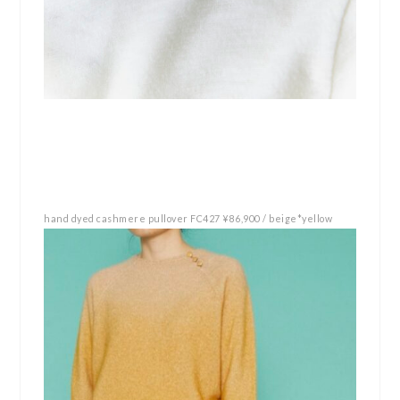
hand dyed cashmere pullover FC427 ¥86,900 / beige*yellow