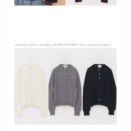
cashmere knit cardigan SO259 ¥53,900 / ivory, mix grey, black