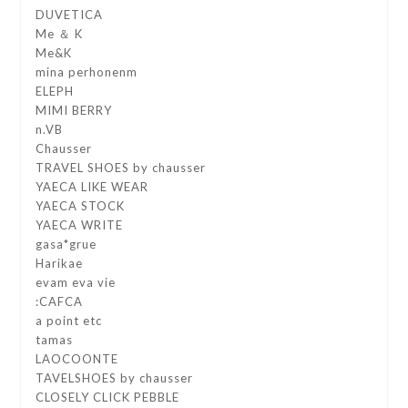
DUVETICA
Me ＆ K
Me&K
mina perhonenm
ELEPH
MIMI BERRY
n.VB
Chausser
TRAVEL SHOES by chausser
YAECA LIKE WEAR
YAECA STOCK
YAECA WRITE
gasa*grue
Harikae
evam eva vie
:CAFCA
a point etc
tamas
LAOCOONTE
TAVELSHOES by chausser
CLOSELY CLICK PEBBLE