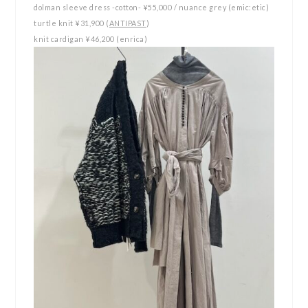
dolman sleeve dress -cotton- ¥55,000 / nuance grey (emic:etic)
turtle knit ¥31,900 (
ANTIPAST
)
knit cardigan ¥46,200 (enrica)