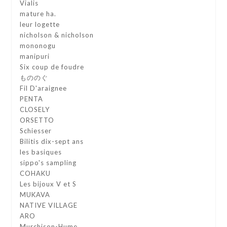
Vialis
mature ha.
leur logette
nicholson & nicholson
mononogu
manipuri
Six coup de foudre
もののぐ
Fil D'araignee
PENTA
CLOSELY
ORSETTO
Schiesser
Bilitis dix-sept ans
les basiques
sippo's sampling
COHAKU
Les bijoux V et S
MUKAVA
NATIVE VILLAGE
ARO
Murchison-Hume