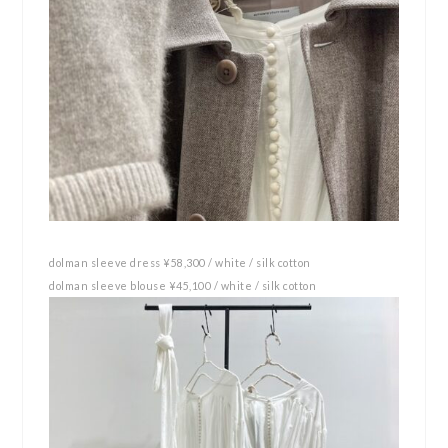
dolman sleeve dress ¥58,300 / white / silk cotton
dolman sleeve blouse ¥45,100 / white / silk cotton