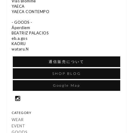
Vlas Blomme
YAECA
YAECA CONTEMPO
- GOODS -
Äperdiem
BEATRIZ PALACIOS
eb.a.gos
KAORU
wataru.N
通信販売について
SHOP BLOG
Google Map
CATEGORY
WEAR
EVENT
GOODS