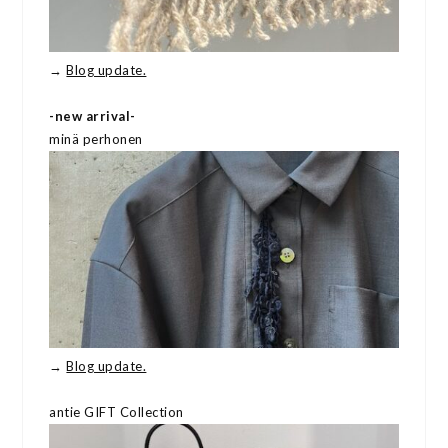
→
Blog update.
-new arrival-
minä perhonen
→
Blog update.
antie GIFT Collection