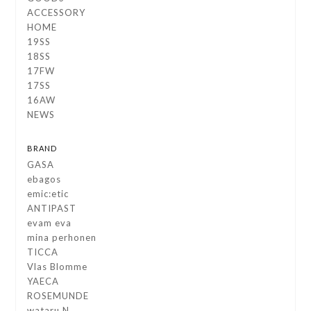
ACCESSORY
HOME
19SS
18SS
17FW
17SS
16AW
NEWS
BRAND
GASA
ebagos
emic:etic
ANTIPAST
evam eva
mina perhonen
TICCA
Vlas Blomme
YAECA
ROSEMUNDE
wataru.N