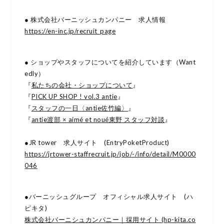
● 株式会社バーニッシュカンパニー 求人情報
https://en-inc.jp/recruit_page
● ショップやスタッフについてを紹介しています（Want
edly）
『
私たちの会社・ショップについて
』
『
PICK UP SHOP ! vol.3 antie
』
『
スタッフの一日〈antie佐竹編〉
』
『
antie渡部 × aimé et noué東野 スタッフ対談
』
●JR tower 求人サイト (EntryPoketProduct)
https://jrtower-staffrecruit.jp/job/-/info/detail/M0000
046
●バーニッシュグループ オフィシャル求人サイト (ハ
ピキタ)
株式会社バーニシュカンパニー｜採用サイト (hp-kita.co