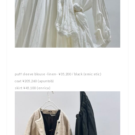
puff sleeve blouse -linen- ¥35,200 / black (emic:etic)
coat ¥205,260 (apuntob)
skirt ¥45,100 (enrica)