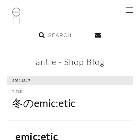
antie - Shop Blog
2024.12.17 -
冬のemic:etic
emic:etic