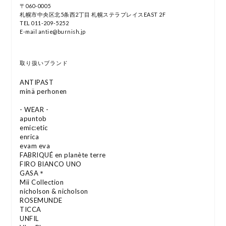
〒060-0005
札幌市中央区北5条西2丁目 札幌ステラプレイスEAST 2F
TEL 011-209-5252
E-mail antie@burnish.jp
取り扱いブランド
ANTIPAST
minä perhonen
- WEAR -
apuntob
emic:etic
enrica
evam eva
FABRIQUÉ en planète terre
FIRO BIANCO UNO
GASA＊
Mii Collection
nicholson & nicholson
ROSEMUNDE
TICCA
UNFIL