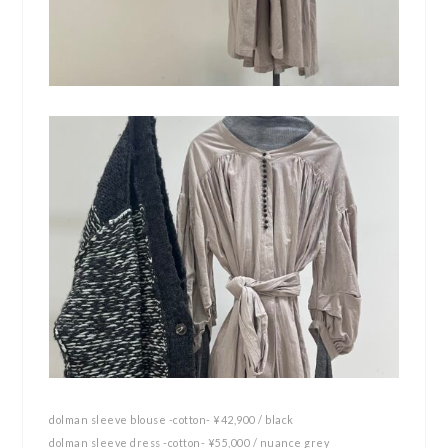
dolman sleeve blouse -cotton- ¥42,900 / black
dolman sleeve dress -cotton- ¥55,000 / nuance grey