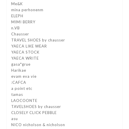
Me&K
mina perhonenm
ELEPH
MIMI BERRY
n.VB
Chausser
TRAVEL SHOES by chausser
YAECA LIKE WEAR
YAECA STOCK
YAECA WRITE
gasa*grue
Harikae
evam eva vie
:CAFCA
a point etc
tamas
LAOCOONTE
TAVELSHOES by chausser
CLOSELY CLICK PEBBLE
asu
NICO nicholson & nicholson